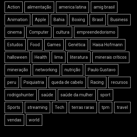
Action
alimentação
america latina
amig brasil
Animation
Apple
Bahia
Boxing
Brasil
Business
cinema
Computer
cultura
empreendedorismo
Estudos
Food
Games
Genética
Haisa Hofmann
halloween
Health
lima
literatura
minerais críticos
mineração
networking
nutrição
Paulo Gustavo
peru
Psiquiatria
queda de cabelo
Racing
recursos
rodrigohunter
saúde
saúde da mulher
sport
Sports
streaming
Tech
terras raras
tpm
travel
vendas
world