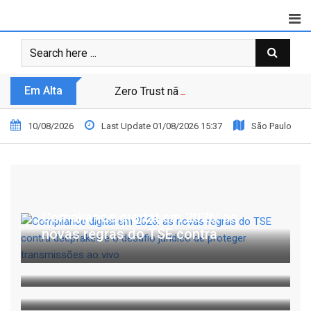
Em Alta
Zero Trust não é modismo, é sobrevivênc
10/08/2026
Last Update 01/08/2026 15:37
São Paulo
UNCATEGORIZED
Compliance digital em 2026: as
BELEZA
GERAL
novas regras do TSE contra
Alva lança linha de desodorantes em
Carlos Eduardo Rosalba Padilha
refil como resposta ao
explica por que empresas familiares
devem