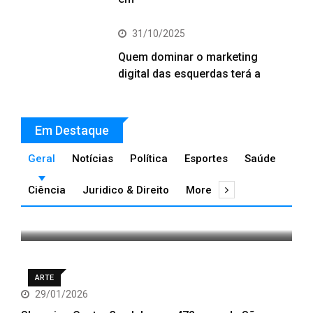
31/10/2025
Quem dominar o marketing
digital das esquerdas terá a
Em Destaque
admin
01/08/2026
Carlos Eduardo Rosalba
Geral
Notícias
Política
Esportes
Saúde
Padilha explica por que
Ciência
Juridico & Direito
More
empresas familiares
GERAL
ARTE
29/01/2026