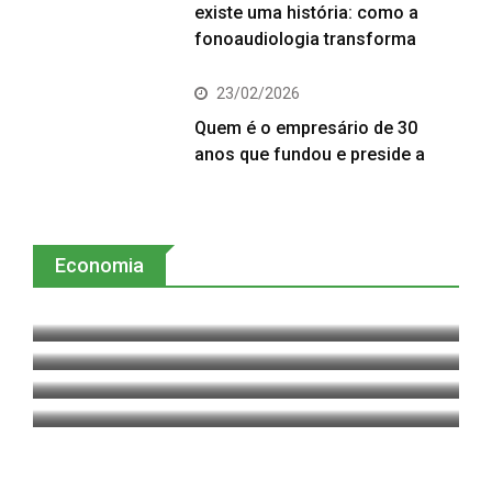
existe uma história: como a
fonoaudiologia transforma
23/02/2026
Quem é o empresário de 30
anos que fundou e preside a
Economia
Como fazer uma empresa familiar
Zero Trust não é modismo, é
prosperar?
Global agrícola, Loveland fortalece
sobrevivência corporativa
Com crédito caro no Brasil,
operações no MS
estabilidade do dólar cria janela de