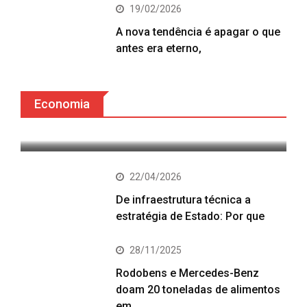
19/02/2026
A nova tendência é apagar o que
antes era eterno,
27/04/2026
O valor invisível: como os
Economia
minerais redesenham o equilíbrio
22/04/2026
De infraestrutura técnica a
estratégia de Estado: Por que
28/11/2025
Rodobens e Mercedes-Benz
doam 20 toneladas de alimentos
em