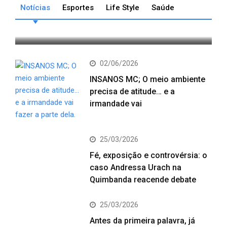
AMIG Brasil propõe a criação
Notícias
Esportes
Life Style
Saúde
de comitê latino-americano
NOTÍCIAS
02/06/2026
INSANOS MC; O meio ambiente
precisa de atitude… e a
irmandade vai
25/03/2026
Fé, exposição e controvérsia: o
caso Andressa Urach na
Quimbanda reacende debate
25/03/2026
Antes da primeira palavra, já