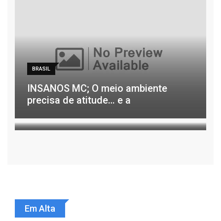
BRASIL
NOTÍCIAS
INSANOS MC; O meio ambiente
precisa de atitude… e a
Minerais críticos: No Peru, AMIG
Brasil propõe a criação de
admin
26/06/2026
Minerais críticos: No Peru,
Em Alta