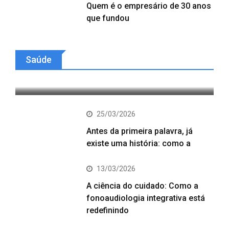
Quem é o empresário de 30 anos
que fundou
06/04/2026
Estudo internacional com
participação da Unifesp identifica
Saúde
conexões genéticas entre
25/03/2026
Antes da primeira palavra, já
existe uma história: como a
13/03/2026
A ciência do cuidado: Como a
fonoaudiologia integrativa está
redefinindo