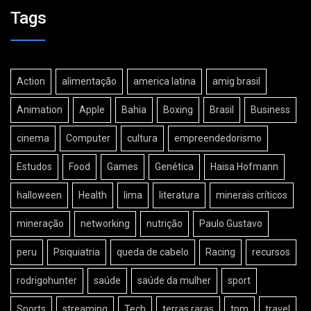
Tags
Action
alimentação
america latina
amig brasil
Animation
Apple
Bahia
Boxing
Brasil
Business
cinema
Computer
cultura
empreendedorismo
Estudos
Food
Games
Genética
Haisa Hofmann
halloween
Health
lima
literatura
minerais críticos
mineração
networking
nutrição
Paulo Gustavo
peru
Psiquiatria
queda de cabelo
Racing
recursos
rodrigohunter
saúde
saúde da mulher
sport
Sports
streaming
Tech
terras raras
tpm
travel