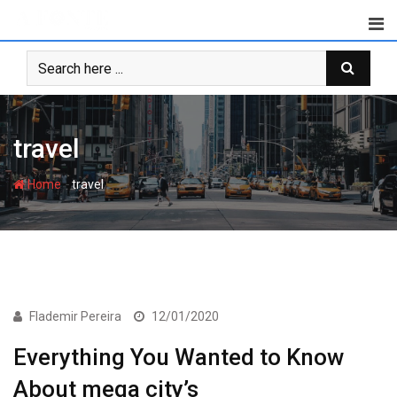
Skip
to
content
travel
-
Home
travel
ECONOMIA
Flademir Pereira
12/01/2020
Everything You Wanted to Know
About mega city’s