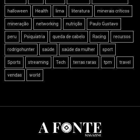
halloween
Health
lima
literatura
minerais críticos
mineração
networking
nutrição
Paulo Gustavo
peru
Psiquiatria
queda de cabelo
Racing
recursos
rodrigohunter
saúde
saúde da mulher
sport
Sports
streaming
Tech
terras raras
tpm
travel
vendas
world