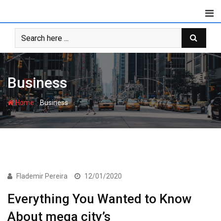
Skip
to
content
Business
-
Home
Business
ECONOMIA
Flademir Pereira
12/01/2020
Everything You Wanted to Know
About mega city’s