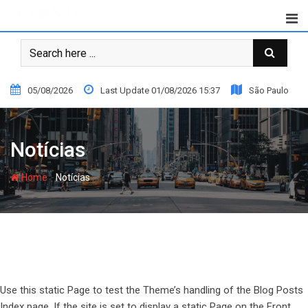
Skip
to
content
05/08/2026
Last Update 01/08/2026 15:37
São Paulo
Notícias
-
Home
Notícias
Use this static Page to test the Theme’s handling of the Blog Posts
Index page. If the site is set to display a static Page on the Front