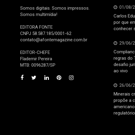
01/08/
Somos digitais. Somos impressos.
Somos multimídia!
Carlos Edu
por que e
EDITORA FONTE
conhecer 
CNPJ 58.587.185/0001-62
contato@afontemagazine.com.br
29/06/
Compliance
EDITOR-CHEFE
regras do 
Flademir Pereira
desafio ju
MTB: 0096287/SP
ao vivo
26/06/
Minerais cr
propõe a c
americano 
regulatóri