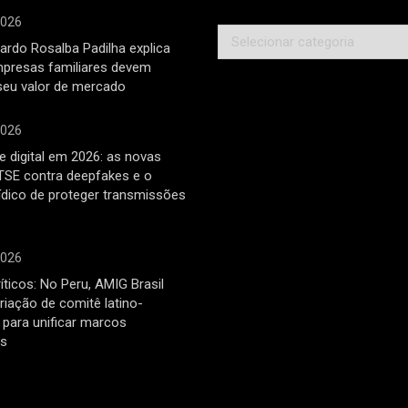
2026
Categorias
ardo Rosalba Padilha explica
mpresas familiares devem
seu valor de mercado
2026
 digital em 2026: as novas
TSE contra deepfakes e o
rídico de proteger transmissões
2026
íticos: No Peru, AMIG Brasil
riação de comitê latino-
para unificar marcos
os