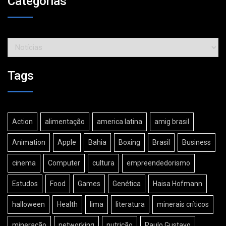
Categorias
Categorias
Tags
Action
alimentação
america latina
amig brasil
Animation
Apple
Bahia
Boxing
Brasil
Business
cinema
Computer
cultura
empreendedorismo
Estudos
Food
Games
Genética
Haisa Hofmann
halloween
Health
lima
literatura
minerais críticos
mineração
networking
nutrição
Paulo Gustavo