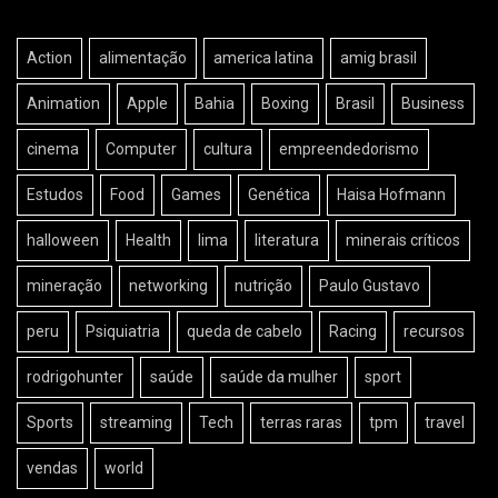
Action
alimentação
america latina
amig brasil
Animation
Apple
Bahia
Boxing
Brasil
Business
cinema
Computer
cultura
empreendedorismo
Estudos
Food
Games
Genética
Haisa Hofmann
halloween
Health
lima
literatura
minerais críticos
mineração
networking
nutrição
Paulo Gustavo
peru
Psiquiatria
queda de cabelo
Racing
recursos
rodrigohunter
saúde
saúde da mulher
sport
Sports
streaming
Tech
terras raras
tpm
travel
vendas
world