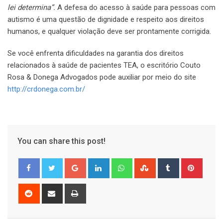
lei determina”.
A defesa do acesso à saúde para pessoas com
autismo é uma questão de dignidade e respeito aos direitos
humanos, e qualquer violação deve ser prontamente corrigida.
Se você enfrenta dificuldades na garantia dos direitos
relacionados à saúde de pacientes TEA, o escritório Couto
Rosa & Donega Advogados pode auxiliar por meio do site
http://crdonega.com.br/
You can share this post!
Google+
LinkedIn
Whatsapp
StumbleUpon
Tumblr
Pinter
Reddit
Share
Print
via
Email