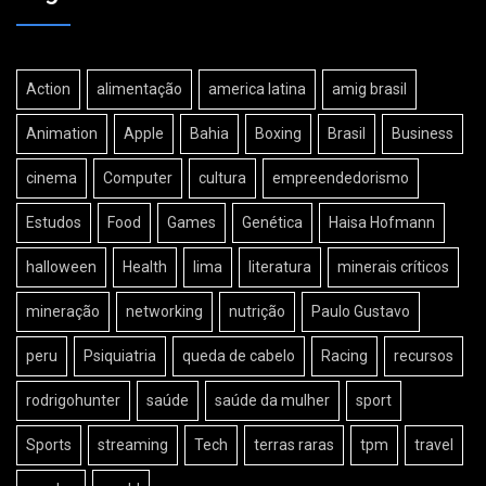
Action
alimentação
america latina
amig brasil
Animation
Apple
Bahia
Boxing
Brasil
Business
cinema
Computer
cultura
empreendedorismo
Estudos
Food
Games
Genética
Haisa Hofmann
halloween
Health
lima
literatura
minerais críticos
mineração
networking
nutrição
Paulo Gustavo
peru
Psiquiatria
queda de cabelo
Racing
recursos
rodrigohunter
saúde
saúde da mulher
sport
Sports
streaming
Tech
terras raras
tpm
travel