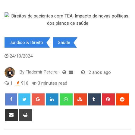
Juridico & Direito
Saúde
24/10/2024
By
Flademir Pereira
-
2 anos ago
1
916
3 minutes read
Google+
LinkedIn
Whatsapp
StumbleUpon
Tumblr
Pinterest
Red
Share
Print
via
Email