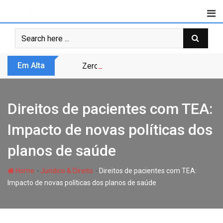
Skip
to
content
Em Alta
Zero Trust não é modismo, é sobrevivênc
Direitos de pacientes com TEA:
Impacto de novas políticas dos
planos de saúde
-
-
Home
Juridico & Direito
Direitos de pacientes com TEA:
Impacto de novas políticas dos planos de saúde