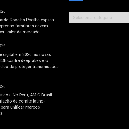
026
Categorias
ardo Rosalba Padilha explica
mpresas familiares devem
seu valor de mercado
026
 digital em 2026: as novas
TSE contra deepfakes e o
rídico de proteger transmissões
026
íticos: No Peru, AMIG Brasil
riação de comitê latino-
para unificar marcos
os