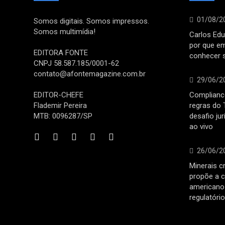
01/08/2
Somos digitais. Somos impressos.
Somos multimídia!
Carlos Edu
por que e
EDITORA FONTE
conhecer 
CNPJ 58.587.185/0001-62
contato@afontemagazine.com.br
29/06/2
EDITOR-CHEFE
Compliance
Flademir Pereira
regras do 
MTB: 0096287/SP
desafio ju
ao vivo
26/06/2
Minerais cr
propõe a c
americano 
regulatóri