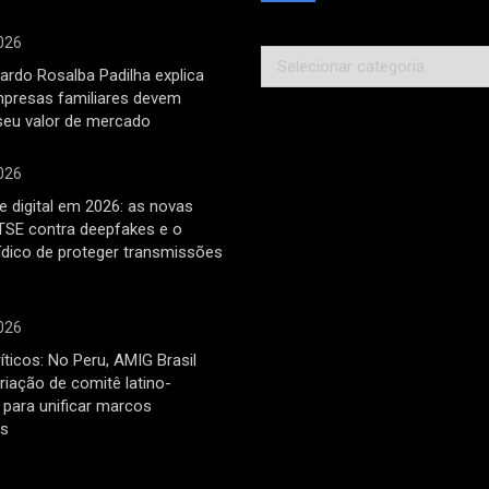
026
Categorias
ardo Rosalba Padilha explica
mpresas familiares devem
seu valor de mercado
026
 digital em 2026: as novas
TSE contra deepfakes e o
rídico de proteger transmissões
026
íticos: No Peru, AMIG Brasil
riação de comitê latino-
para unificar marcos
os