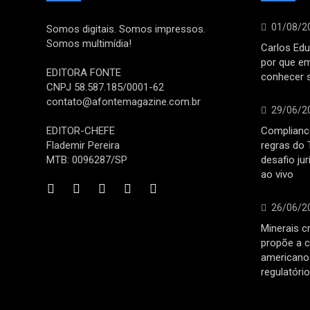
01/08/2
Somos digitais. Somos impressos.
Somos multimídia!
Carlos Edu
por que e
EDITORA FONTE
conhecer 
CNPJ 58.587.185/0001-62
contato@afontemagazine.com.br
29/06/2
EDITOR-CHEFE
Compliance
Flademir Pereira
regras do 
MTB: 0096287/SP
desafio ju
ao vivo
26/06/2
Minerais cr
propõe a c
americano 
regulatóri