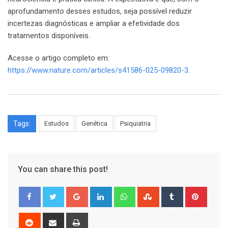
aprofundamento desses estudos, seja possível reduzir
incertezas diagnósticas e ampliar a efetividade dos
tratamentos disponíveis.
Acesse o artigo completo em:
https://www.nature.com/articles/s41586-025-09820-3
.
Tags:
Estudos
Genética
Psiquiatria
You can share this post!
Google+
LinkedIn
Whatsapp
StumbleUpon
Tumblr
Pinter
Reddit
Share
Print