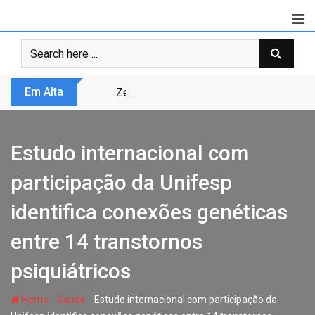
Skip
to
content
Em Alta
Zero Trust não é modismo, é sobrevivênc
Estudo internacional com
participação da Unifesp
identifica conexões genéticas
entre 14 transtornos
psiquiátricos
-
-
Home
Saúde
Estudo internacional com participação da