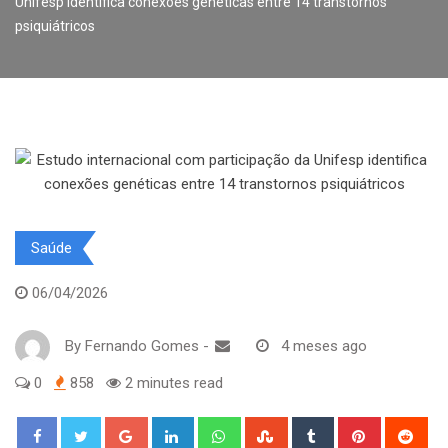
Unifesp identifica conexões genéticas entre 14 transtornos
psiquiátricos
Saúde
06/04/2026
By
Fernando Gomes
-
4 meses ago
0
858
2 minutes read
Google+
LinkedIn
Whatsapp
StumbleUpon
Tumblr
Pinterest
Red