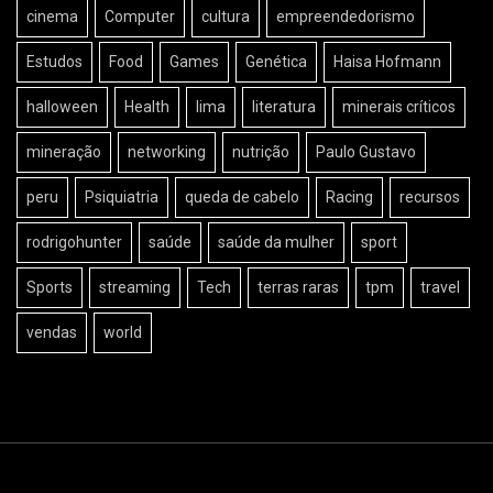
cinema
Computer
cultura
empreendedorismo
Estudos
Food
Games
Genética
Haisa Hofmann
halloween
Health
lima
literatura
minerais críticos
mineração
networking
nutrição
Paulo Gustavo
peru
Psiquiatria
queda de cabelo
Racing
recursos
rodrigohunter
saúde
saúde da mulher
sport
Sports
streaming
Tech
terras raras
tpm
travel
vendas
world