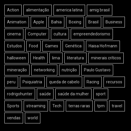
Action
alimentação
america latina
amig brasil
Animation
Apple
Bahia
Boxing
Brasil
Business
cinema
Computer
cultura
empreendedorismo
Estudos
Food
Games
Genética
Haisa Hofmann
halloween
Health
lima
literatura
minerais críticos
mineração
networking
nutrição
Paulo Gustavo
peru
Psiquiatria
queda de cabelo
Racing
recursos
rodrigohunter
saúde
saúde da mulher
sport
Sports
streaming
Tech
terras raras
tpm
travel
vendas
world