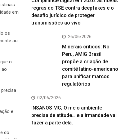
Compliance digital em 2026: as novas
estinais
regras do TSE contra deepfakes e o
sidade em
desafio jurídico de proteger
transmissões ao vivo
do os
26/06/2026
lmente ao
Minerais críticos: No
Peru, AMIG Brasil
propõe a criação de
 que o
comitê latino-americano
s ao
para unificar marcos
regulatórios
 precisa
02/06/2026
INSANOS MC; O meio ambiente
zação e
precisa de atitude… e a irmandade vai
fazer a parte dela.
de do