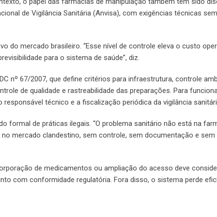
ontexto, o papel das farmácias de manipulação também tem sido dis
cional de Vigilância Sanitária (Anvisa), com exigências técnicas se
ivo do mercado brasileiro. “Esse nível de controle eleva o custo oper
evisibilidade para o sistema de saúde”, diz.
nº 67/2007, que define critérios para infraestrutura, controle ambi
trole de qualidade e rastreabilidade das preparações. Para funciona
 responsável técnico e a fiscalização periódica da vigilância sanitári
o formal de práticas ilegais. “O problema sanitário não está na far
 está no mercado clandestino, sem controle, sem documentação e sem
incorporação de medicamentos ou ampliação do acesso deve conside
nto com conformidade regulatória. Fora disso, o sistema perde efic