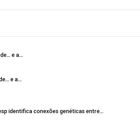
ude… e a…
de… e a…
esp identifica conexões genéticas entre…