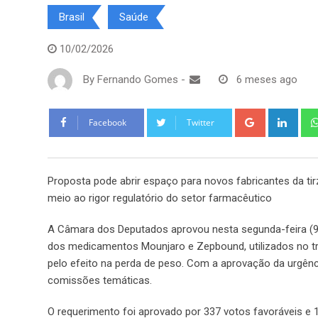
Brasil
Saúde
10/02/2026
By
Fernando Gomes
-
6 meses ago
Google+
Link
Facebook
Twitter
Proposta pode abrir espaço para novos fabricantes da ti
meio ao rigor regulatório do setor farmacêutico
A Câmara dos Deputados aprovou nesta segunda-feira (9) 
dos medicamentos Mounjaro e Zepbound, utilizados no tr
pelo efeito na perda de peso. Com a aprovação da urgênc
comissões temáticas.
O requerimento foi aprovado por 337 votos favoráveis e 1