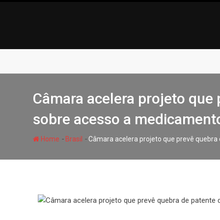
Skip
to
content
Câmara acelera projeto que 
sobre acesso a medicamento
-
-
Home
Brasil
Câmara acelera projeto que prevê quebra 