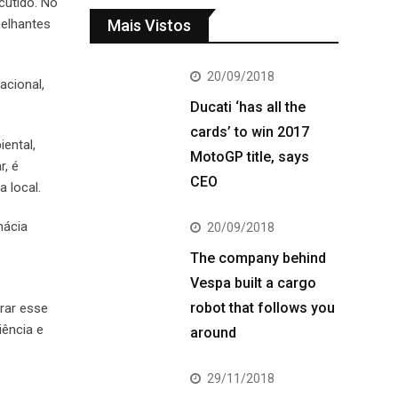
cutido. No
Mais Vistos
melhantes
20/09/2018
acional,
Ducati ‘has all the
cards’ to win 2017
ental,
MotoGP title, says
r, é
CEO
a local.
mácia
20/09/2018
The company behind
Vespa built a cargo
robot that follows you
rar esse
iência e
around
29/11/2018