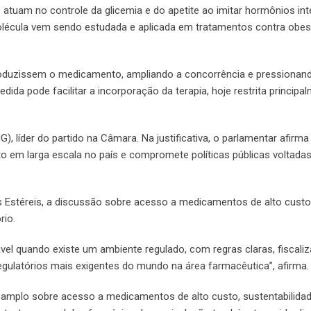
e atuam no controle da glicemia e do apetite ao imitar hormônios int
 molécula vem sendo estudada e aplicada em tratamentos contra obe
 produzissem o medicamento, ampliando a concorrência e pressionan
ida pode facilitar a incorporação da terapia, hoje restrita principa
, líder do partido na Câmara. Na justificativa, o parlamentar afirma
nto em larga escala no país e compromete políticas públicas voltada
s Estéreis, a discussão sobre acesso a medicamentos de alto custo
rio.
vel quando existe um ambiente regulado, com regras claras, fiscali
egulatórios mais exigentes do mundo na área farmacêutica”, afirma.
amplo sobre acesso a medicamentos de alto custo, sustentabilida