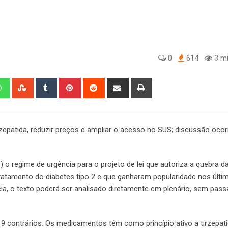
0
614
3 mi
edIn
Whatsapp
StumbleUpon
Tumblr
Pinterest
Reddit
Share
Print
via
Email
rzepatida, reduzir preços e ampliar o acesso no SUS; discussão oco
o regime de urgência para o projeto de lei que autoriza a quebra d
atamento do diabetes tipo 2 e que ganharam popularidade nos últi
ia, o texto poderá ser analisado diretamente em plenário, sem pass
9 contrários. Os medicamentos têm como princípio ativo a tirzepati