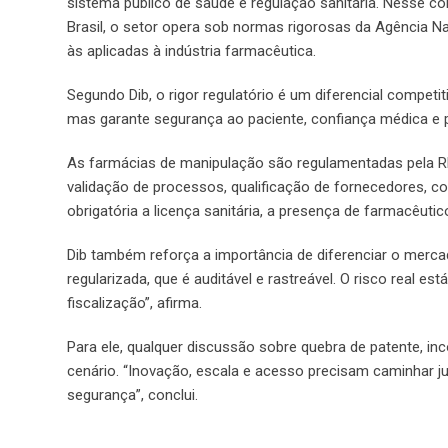
sistema público de saúde e regulação sanitária. Nesse c
Brasil, o setor opera sob normas rigorosas da Agência Na
às aplicadas à indústria farmacêutica.
Segundo Dib, o rigor regulatório é um diferencial competit
mas garante segurança ao paciente, confiança médica e pr
As farmácias de manipulação são regulamentadas pela RDC 
validação de processos, qualificação de fornecedores, con
obrigatória a licença sanitária, a presença de farmacêutico
Dib também reforça a importância de diferenciar o mercad
regularizada, que é auditável e rastreável. O risco real
fiscalização”, afirma.
Para ele, qualquer discussão sobre quebra de patente, 
cenário. “Inovação, escala e acesso precisam caminhar ju
segurança”, conclui.