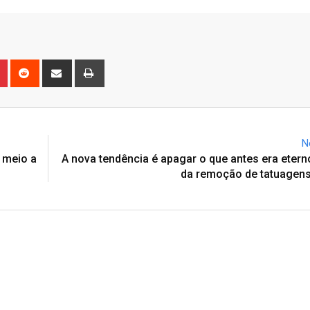
n
r
Pinterest
Reddit
Share
Print
via
Email
N
 meio a
A nova tendência é apagar o que antes era eter
da remoção de tatuagens