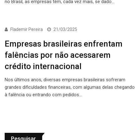
no Brasil, as empresas têm, cada vez mais, se dado…
ECONOMIA
Flademir Pereira
21/03/2025
Empresas brasileiras enfrentam
falências por não acessarem
crédito internacional
Nos últimos anos, diversas empresas brasileiras sofreram
grandes dificuldades financeiras, com algumas delas chegando
à falência ou entrando com pedidos…
Pesquisar