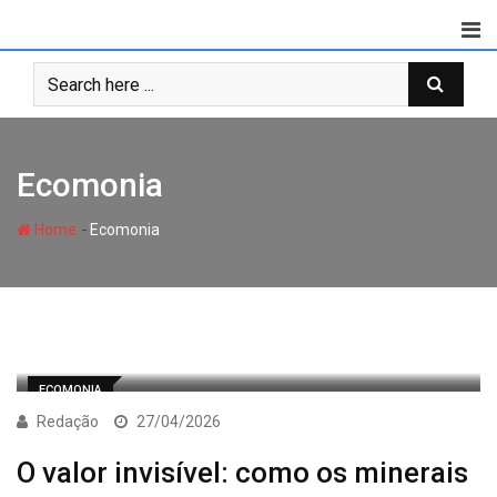
Skip
to
content
Ecomonia
-
Home
Ecomonia
ECOMONIA
Redação
27/04/2026
O valor invisível: como os minerais