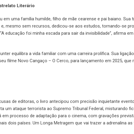
trelato Literário
 em uma família humilde, filho de mãe cearense e pai baiano. Sua tr
 e, mesmo sem recursos, dedicou-se aos estudos, tornando-se pro
A educação foi minha escada para sair da invisibilidade”, afirma em
nter equilibra a vida familiar com uma carreira prolífica. Sua ligaçã
e seu filme Novo Cangaço – O Cerco, para lançamento em 2025, que r
sas de editoras, o livro antecipou com precisão inquietante evento
uta um ataque terrorista ao Supremo Tribunal Federal, misturando fi
stá em processo de adaptação para o cinema, com gravações previs
mais dois países. Um Longa Metragem que vai trazer a adrenalina as 