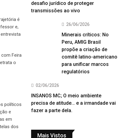
desafio jurídico de proteger
transmissões ao vivo
ajetória é
26/06/2026
fessor e,
 entrevista
Minerais críticos: No
Peru, AMIG Brasil
propõe a criação de
o com Feira
comitê latino-americano
etrata o
para unificar marcos
regulatórios
02/06/2026
INSANOS MC; O meio ambiente
precisa de atitude… e a irmandade vai
s políticos
fazer a parte dela.
cção e
tas em
telas dos
Mais Vistos