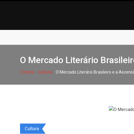
Skip
to
content
O Mercado Literário Brasilei
-
-
Home
Cultura
O Mercado Literário Brasileiro e a Ascens
Cultura