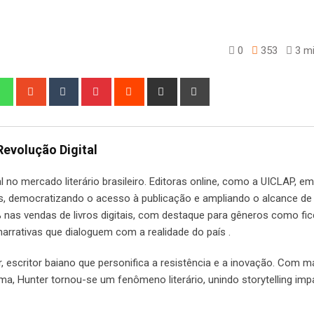
0
353
3 mi
edIn
Whatsapp
StumbleUpon
Tumblr
Pinterest
Reddit
Share
Print
via
Email
Revolução Digital
no mercado literário brasileiro. Editoras online, como a UICLAP, e
s, democratizando o acesso à publicação e ampliando o alcance de
% nas vendas de livros digitais, com destaque para gêneros como fi
 narrativas que dialoguem com a realidade do país .
escritor baiano que personifica a resistência e a inovação. Com m
ma, Hunter tornou-se um fenômeno literário, unindo storytelling imp