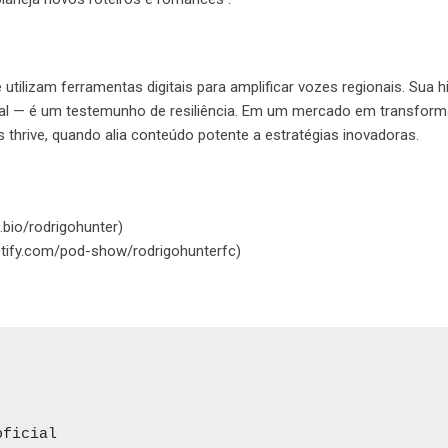
tilizam ferramentas digitais para amplificar vozes regionais. Sua h
onal — é um testemunho de resiliência. Em um mercado em transform
as thrive, quando alia conteúdo potente a estratégias inovadoras.
ap.bio/rodrigohunter)
spotify.com/pod-show/rodrigohunterfc)
oficial