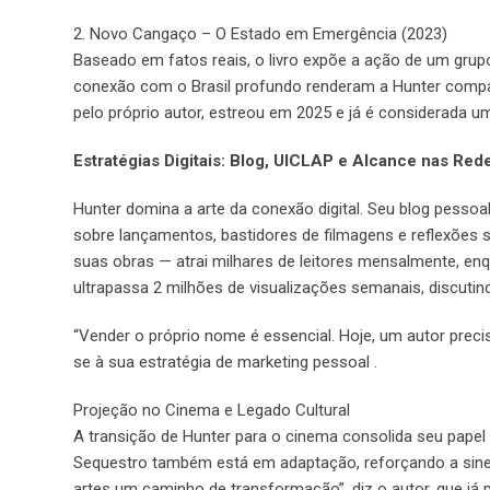
2. Novo Cangaço – O Estado em Emergência (2023)
Baseado em fatos reais, o livro expõe a ação de um grup
conexão com o Brasil profundo renderam a Hunter compar
pelo próprio autor, estreou em 2025 e já é considerada 
Estratégias Digitais: Blog, UICLAP e Alcance nas Red
Hunter domina a arte da conexão digital. Seu blog pesso
sobre lançamentos, bastidores de filmagens e reflexões s
suas obras — atrai milhares de leitores mensalmente, en
ultrapassa 2 milhões de visualizações semanais, discutin
“Vender o próprio nome é essencial. Hoje, um autor precisa
se à sua estratégia de marketing pessoal .
Projeção no Cinema e Legado Cultural
A transição de Hunter para o cinema consolida seu papel
Sequestro também está em adaptação, reforçando a sinergia
artes um caminho de transformação”, diz o autor, que já 