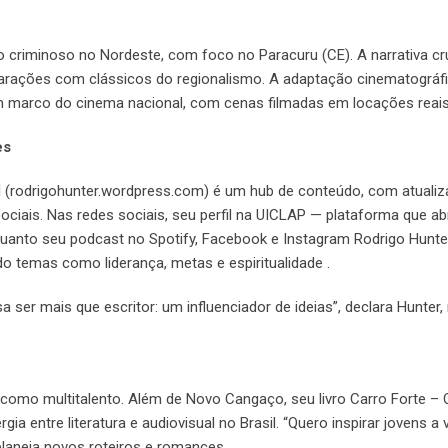
o criminoso no Nordeste, com foco no Paracuru (CE). A narrativa cr
ações com clássicos do regionalismo. A adaptação cinematográfica
um marco do cinema nacional, com cenas filmadas em locações reais
es
al (rodrigohunter.wordpress.com) é um hub de conteúdo, com atuali
ociais. Nas redes sociais, seu perfil na UICLAP — plataforma que ab
quanto seu podcast no Spotify, Facebook e Instagram Rodrigo Hunte
do temas como liderança, metas e espiritualidade .
 ser mais que escritor: um influenciador de ideias”, declara Hunter, 
 como multitalento. Além de Novo Cangaço, seu livro Carro Forte – 
 entre literatura e audiovisual no Brasil. “Quero inspirar jovens a
planeja novos roteiros e romances .