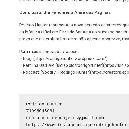
Conclusão: Um Fenômeno Além das Páginas
Rodrigo Hunter representa a nova geração de autores que u
da infância difícil em Feira de Santana ao sucesso naci
prova que a literatura brasileira não apenas sobrevive, m
Para mais informações, acesse:
– Blog: (https://rodrigohunter.wordpress.com/)
– Perfil na UICLAP: [uiclap.bio/rodrigohunter](https://uicl
– Podcast: [Spotify – Rodrigo Hunter](https://creators.
Rodrigo Hunter

71996046061

contato.cineprojetos@gmail.com

https://www.instagram.com/rodrigohunter