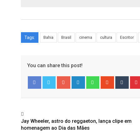
Tags:
Bahia
Brasil
cinema
cultura
Escritor
You can share this post!
Google+
LinkedIn
Whatsapp
StumbleUpo
Tumbl
Facebook
Twitter
Jay Wheeler, astro do reggaeton, lança clipe em
homenagem ao Dia das Mães