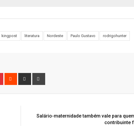
kingpost
literatura
Nordeste
Paulo Gustavo
rodrigohunter
n
r
Pinterest
Reddit
Share
Print
via
Email
Salário-maternidade também vale para quem
contribuinte 