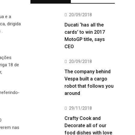
20/09/2018
ua e a
, dirigida
Ducati ‘has all the
 .
cards’ to win 2017
MotoGP title, says
CEO
zações
20/09/2018
riga 18 de
The company behind
r,
Vespa built a cargo
robot that follows you
referindo-
around
29/11/2018
Crafty Cook and
O
Decorate all of our
 verem nas
food dishes with love