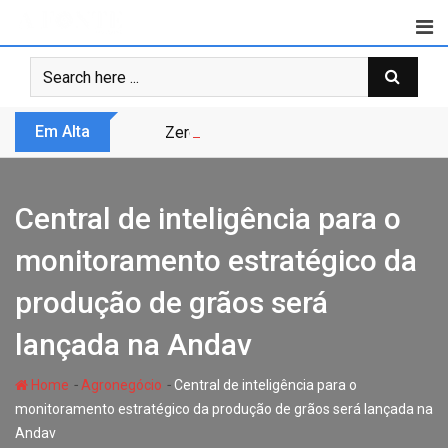
Skip
to
content
Em Alta
Zero Trust não é modismo, é sobrevivênc
Central de inteligência para o
monitoramento estratégico da
produção de grãos será
lançada na Andav
-
-
Home
Agronegócio
Central de inteligência para o
monitoramento estratégico da produção de grãos será lançada na
Andav