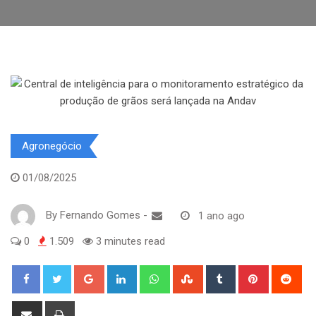
Agronegócio
01/08/2025
By
Fernando Gomes
-
1 ano ago
0
1.509
3 minutes read
Google+
LinkedIn
Whatsapp
StumbleUpon
Tumblr
Pinterest
Red
Share
Print