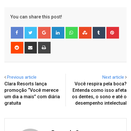
You can share this post!
Google+
LinkedIn
Whatsapp
StumbleUpon
Tumblr
Pinter
Reddit
Share
Print
via
Email
Previous article
Next article
Clara Resorts lança
Você respira pela boca?
promoção “Você merece
Entenda como isso afeta
um dia a mais” com diária
os dentes, o sono e até o
gratuita
desempenho intelectual