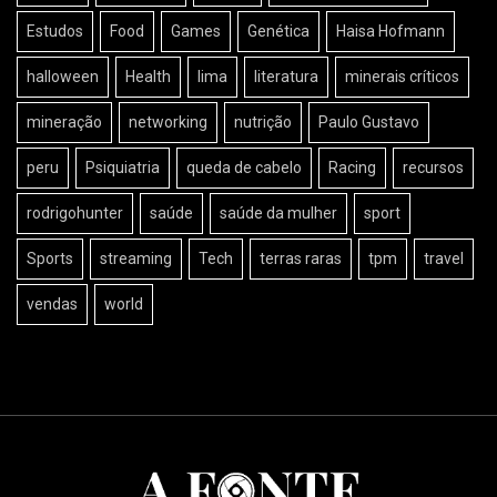
Estudos
Food
Games
Genética
Haisa Hofmann
halloween
Health
lima
literatura
minerais críticos
mineração
networking
nutrição
Paulo Gustavo
peru
Psiquiatria
queda de cabelo
Racing
recursos
rodrigohunter
saúde
saúde da mulher
sport
Sports
streaming
Tech
terras raras
tpm
travel
vendas
world