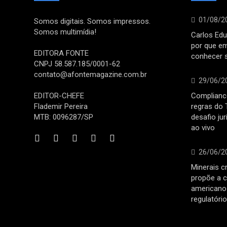
01/08/2
Somos digitais. Somos impressos.
Somos multimídia!
Carlos Edu
por que e
EDITORA FONTE
conhecer 
CNPJ 58.587.185/0001-62
contato@afontemagazine.com.br
29/06/2
EDITOR-CHEFE
Compliance
Flademir Pereira
regras do 
MTB: 0096287/SP
desafio ju
ao vivo
26/06/2
Minerais cr
propõe a c
americano 
regulatóri