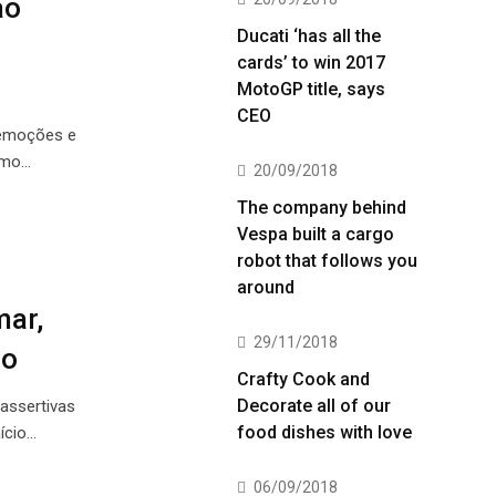
ao
Ducati ‘has all the
cards’ to win 2017
MotoGP title, says
CEO
 emoções e
ismo…
20/09/2018
The company behind
Vespa built a cargo
robot that follows you
around
mar,
29/11/2018
ão
Crafty Cook and
Decorate all of our
assertivas
food dishes with love
ício…
06/09/2018