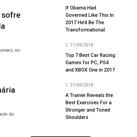
If Obama Had
 sofre
Governed Like This In
2017 He’d Be The
da
Transformational.
11/09/2018
onaro, ex-
Top 7 Best Car Racing
Games for PC, PS4
and XBOX One in 2017
21/09/2018
ária
A Trainer Reveals the
Best Exercises For a
Stronger and Toned
aute do
Shoulders