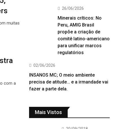
5,
26/06/2026
ers
Minerais críticos: No
com muitas
Peru, AMIG Brasil
propõe a criação de
comitê latino-americano
para unificar marcos
regulatórios
stra
02/06/2026
INSANOS MC; O meio ambiente
precisa de atitude… e a irmandade vai
lo com a
fazer a parte dela.
Mais Vistos
20/09/2018