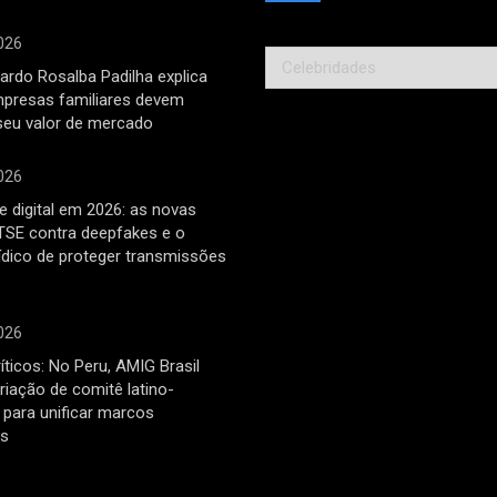
026
Categorias
ardo Rosalba Padilha explica
mpresas familiares devem
seu valor de mercado
026
 digital em 2026: as novas
TSE contra deepfakes e o
rídico de proteger transmissões
026
íticos: No Peru, AMIG Brasil
riação de comitê latino-
para unificar marcos
os