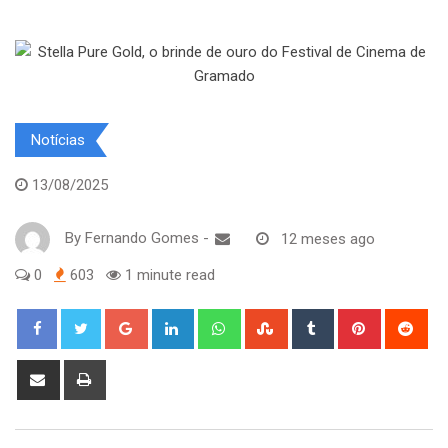
Notícias
13/08/2025
By
Fernando Gomes
-
12 meses ago
0
603
1 minute read
Google+
LinkedIn
Whatsapp
StumbleUpon
Tumblr
Pinterest
Red
Share
Print
via
Email