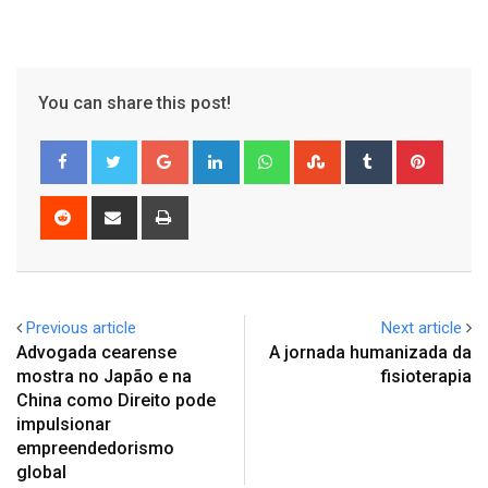
You can share this post!
Google+
LinkedIn
Whatsapp
StumbleUpon
Tumblr
Pinter
Reddit
Share
Print
via
Email
Previous article
Next article
Advogada cearense
A jornada humanizada da
mostra no Japão e na
fisioterapia
China como Direito pode
impulsionar
empreendedorismo
global