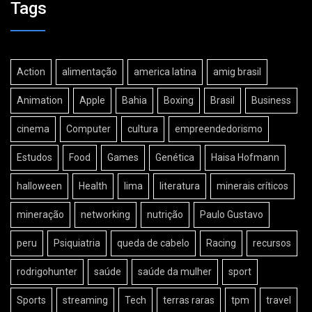
Tags
Action
alimentação
america latina
amig brasil
Animation
Apple
Bahia
Boxing
Brasil
Business
cinema
Computer
cultura
empreendedorismo
Estudos
Food
Games
Genética
Haisa Hofmann
halloween
Health
lima
literatura
minerais críticos
mineração
networking
nutrição
Paulo Gustavo
peru
Psiquiatria
queda de cabelo
Racing
recursos
rodrigohunter
saúde
saúde da mulher
sport
Sports
streaming
Tech
terras raras
tpm
travel