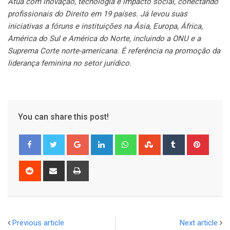
Atua com inovação, tecnologia e impacto social, conectando
profissionais do Direito em 19 países. Já levou suas
iniciativas a fóruns e instituições na Ásia, Europa, África,
América do Sul e América do Norte, incluindo a ONU e a
Suprema Corte norte-americana. É referência na promoção da
liderança feminina no setor jurídico.
You can share this post!
Google+
LinkedIn
Whatsapp
StumbleUpon
Tumblr
Pinter
Reddit
Share
Print
via
Email
Previous article
Next article