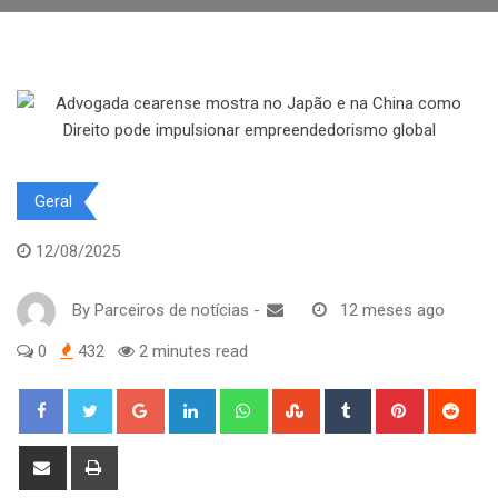
Geral
12/08/2025
By
Parceiros de notícias
-
12 meses ago
0
432
2 minutes read
Google+
LinkedIn
Whatsapp
StumbleUpon
Tumblr
Pinterest
Red
Share
Print
via