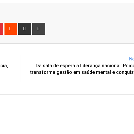
n
r
Pinterest
Reddit
Share
Print
via
Email
Ne
cia,
Da sala de espera à liderança nacional: Ps
transforma gestão em saúde mental e conquis