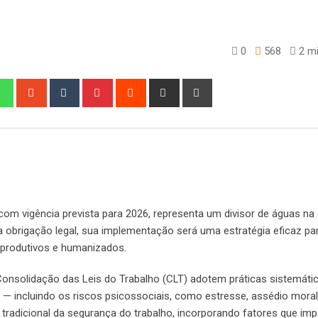
0
568
2 mi
edIn
Whatsapp
StumbleUpon
Tumblr
Pinterest
Reddit
Share
Print
via
Email
om vigência prevista para 2026, representa um divisor de águas na
a obrigação legal, sua implementação será uma estratégia eficaz pa
produtivos e humanizados.
Consolidação das Leis do Trabalho (CLT) adotem práticas sistemáti
s — incluindo os riscos psicossociais, como estresse, assédio moral
radicional da segurança do trabalho, incorporando fatores que im