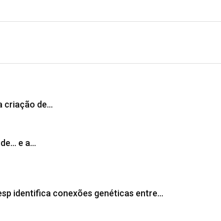
 a criação de…
ude… e a…
esp identifica conexões genéticas entre…