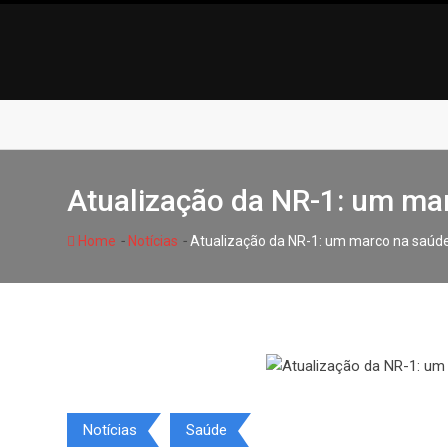
Skip
to
content
Atualização da NR-1: um ma
-
-
Home
Notícias
Atualização da NR-1: um marco na saúde
Notícias
Saúde