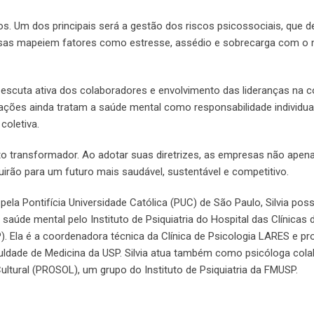
s. Um dos principais será a gestão dos riscos psicossociais, que d
resas mapeiem fatores como estresse, assédio e sobrecarga com 
 escuta ativa dos colaboradores e envolvimento das lideranças na 
ções ainda tratam a saúde mental como responsabilidade individual
coletiva.
 transformador. Ao adotar suas diretrizes, as empresas não apen
rão para um futuro mais saudável, sustentável e competitivo.
la Pontifícia Universidade Católica (PUC) de São Paulo, Silvia poss
úde mental pelo Instituto de Psiquiatria do Hospital das Clínicas 
. Ela é a coordenadora técnica da Clínica de Psicologia LARES e p
Faculdade de Medicina da USP. Silvia atua também como psicóloga col
ltural (PROSOL), um grupo do Instituto de Psiquiatria da FMUSP.