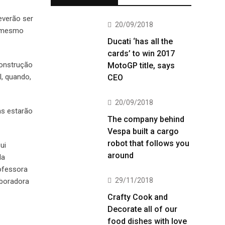
everão ser
20/09/2018
o mesmo
Ducati ‘has all the
cards’ to win 2017
construção
MotoGP title, says
, quando,
CEO
20/09/2018
as estarão
The company behind
Vespa built a cargo
robot that follows you
ui
around
da
rofessora
29/11/2018
aboradora
Crafty Cook and
Decorate all of our
food dishes with love