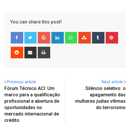
You can share this post!
Google+
LinkedIn
Whatsapp
StumbleUpon
Tumblr
Pinter
Reddit
Share
Print
via
Email
Previous article
Next article
Fórum Técnico ACl: Um
Silêncio seletivo: o
marco para a qualificação
apagamento das
profissional e abertura de
mulheres judias vítimas
oportunidades no
do terrorismo
mercado internacional de
crédito