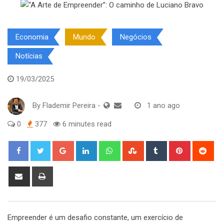
Economia
Mundo
Negócios
Notícias
19/03/2025
By
Flademir Pereira
-
1 ano ago
0
377
6 minutes read
Google+
LinkedIn
Whatsapp
StumbleUpon
Tumblr
Pinterest
Red
Share
Print
via
Email
Empreender é um desafio constante, um exercício de