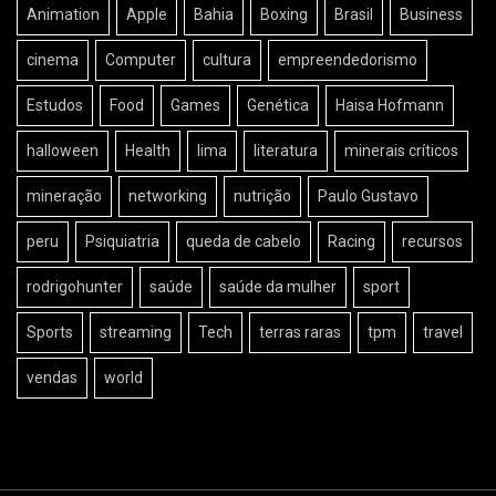
Animation
Apple
Bahia
Boxing
Brasil
Business
cinema
Computer
cultura
empreendedorismo
Estudos
Food
Games
Genética
Haisa Hofmann
halloween
Health
lima
literatura
minerais críticos
mineração
networking
nutrição
Paulo Gustavo
peru
Psiquiatria
queda de cabelo
Racing
recursos
rodrigohunter
saúde
saúde da mulher
sport
Sports
streaming
Tech
terras raras
tpm
travel
vendas
world