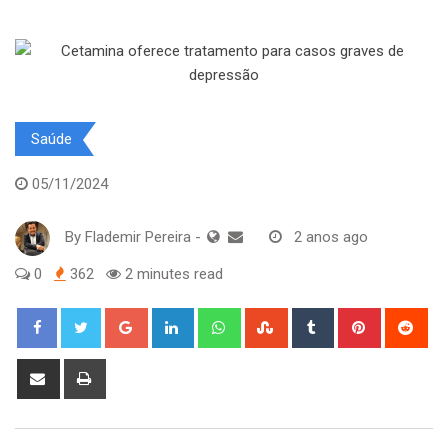
Saúde
05/11/2024
By
Flademir Pereira
-
2 anos ago
0
362
2 minutes read
Google+
LinkedIn
Whatsapp
StumbleUpon
Tumblr
Pinterest
Red
Share
Print
via
Email