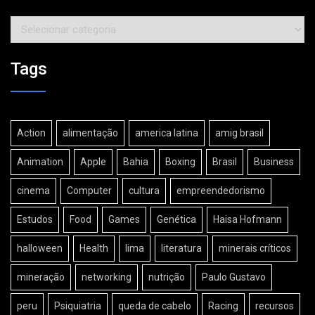
Categorias
Tags
Action
alimentação
america latina
amig brasil
Animation
Apple
Bahia
Boxing
Brasil
Business
cinema
Computer
cultura
empreendedorismo
Estudos
Food
Games
Genética
Haisa Hofmann
halloween
Health
lima
literatura
minerais críticos
mineração
networking
nutrição
Paulo Gustavo
peru
Psiquiatria
queda de cabelo
Racing
recursos