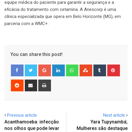
equipe médica do paciente para garantir a segurança e a
eficácia do tratamento com cetamina. A Anescorp é uma
clínica especializada que opera em Belo Horizonte (MG), em
parceria com a WMC+.
You can share this post!
Google+
LinkedIn
Whatsapp
StumbleUpon
Tumblr
Pinter
Reddit
Share
Print
via
Email
Previous article
Next article
Acanthamoeba: infecção
Yara Tupynambá;
nos olhos que pode levar
Mulheres são destaque