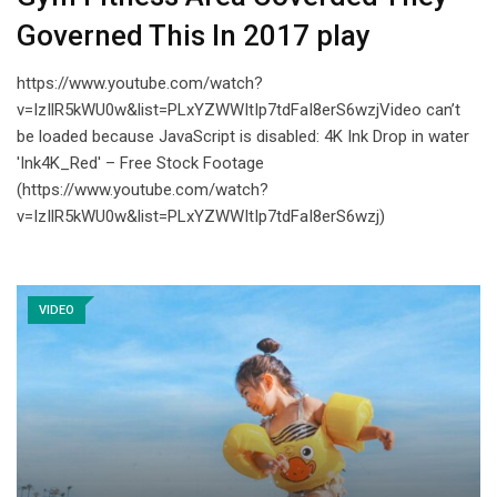
Governed This In 2017 play
https://www.youtube.com/watch?
v=IzIlR5kWU0w&list=PLxYZWWItIp7tdFaI8erS6wzjVideo can’t
be loaded because JavaScript is disabled: 4K Ink Drop in water
'Ink4K_Red' – Free Stock Footage
(https://www.youtube.com/watch?
v=IzIlR5kWU0w&list=PLxYZWWItIp7tdFaI8erS6wzj)
VIDEO