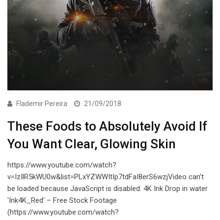
Flademir Pereira
21/09/2018
These Foods to Absolutely Avoid If
You Want Clear, Glowing Skin
https://www.youtube.com/watch?
v=IzIlR5kWU0w&list=PLxYZWWItIp7tdFaI8erS6wzjVideo can’t
be loaded because JavaScript is disabled: 4K Ink Drop in water
'Ink4K_Red' – Free Stock Footage
(https://www.youtube.com/watch?