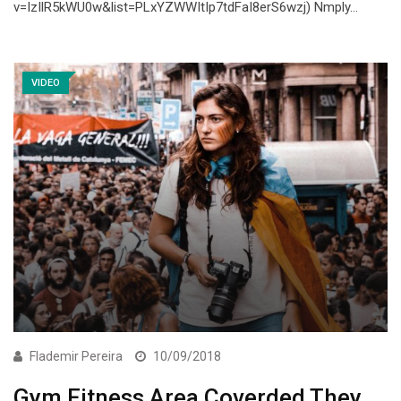
v=IzIlR5kWU0w&list=PLxYZWWItIp7tdFaI8erS6wzj) Nmply…
VIDEO
Flademir Pereira
10/09/2018
Gym Fitness Area Coverded They