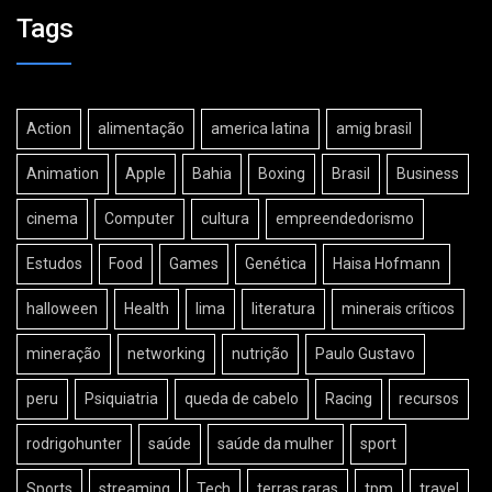
Tags
Action
alimentação
america latina
amig brasil
Animation
Apple
Bahia
Boxing
Brasil
Business
cinema
Computer
cultura
empreendedorismo
Estudos
Food
Games
Genética
Haisa Hofmann
halloween
Health
lima
literatura
minerais críticos
mineração
networking
nutrição
Paulo Gustavo
peru
Psiquiatria
queda de cabelo
Racing
recursos
rodrigohunter
saúde
saúde da mulher
sport
Sports
streaming
Tech
terras raras
tpm
travel