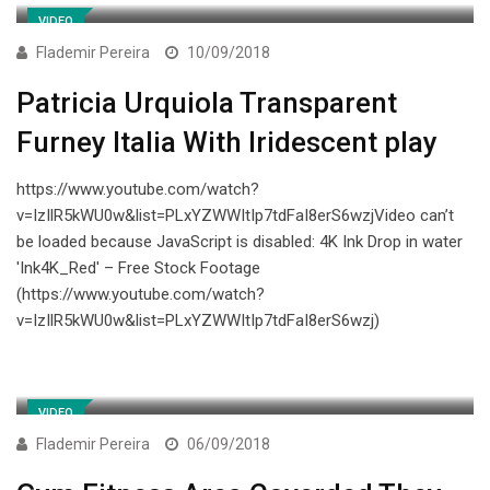
VIDEO
Flademir Pereira
10/09/2018
Patricia Urquiola Transparent
Furney Italia With Iridescent play
https://www.youtube.com/watch?
v=IzIlR5kWU0w&list=PLxYZWWItIp7tdFaI8erS6wzjVideo can’t
be loaded because JavaScript is disabled: 4K Ink Drop in water
'Ink4K_Red' – Free Stock Footage
(https://www.youtube.com/watch?
v=IzIlR5kWU0w&list=PLxYZWWItIp7tdFaI8erS6wzj)
VIDEO
Flademir Pereira
06/09/2018