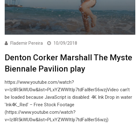
Flademir Pereira
10/09/2018
Denton Corker Marshall The Myste
Biennale Pavilion play
https://www.youtube.com/watch?
v=IzIlR5kWU0w&list=PLxYZWWItIp7tdFaI8erS6wzjVideo can’t
be loaded because JavaScript is disabled: 4K Ink Drop in water
'Ink4K_Red' – Free Stock Footage
(https://www.youtube.com/watch?
v=IzIlR5kWU0w&list=PLxYZWWItIp7tdFaI8erS6wzj)