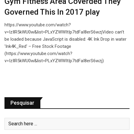
Gym Fitness Area Coverded They
Governed This In 2017 play
https://www.youtube.com/watch?
v=IzIlR5kWU0w&list=PLxYZWWItIp7tdFaI8erS6wzjVideo can’t
be loaded because JavaScript is disabled: 4K Ink Drop in water
'Ink4K_Red' – Free Stock Footage
(https://www.youtube.com/watch?
v=IzIlR5kWU0w&list=PLxYZWWItIp7tdFaI8erS6wzj)
Pesquisar