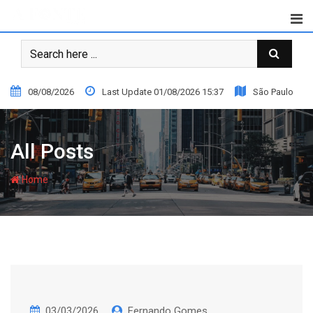
Skip
to
content
08/08/2026
Last Update 01/08/2026 15:37
São Paulo
All Posts
-
Home
03/03/2026
Fernando Gomes