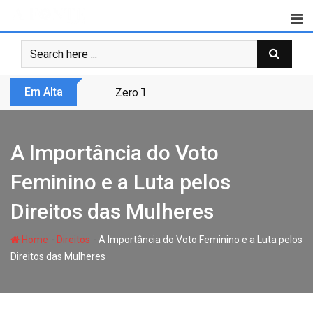
Skip
to
content
Em Alta
Zero Trust não é modismo, é sobrevivênc
A Importância do Voto
Feminino e a Luta pelos
Direitos das Mulheres
-
-
Home
Direitos
A Importância do Voto Feminino e a Luta pelos
Direitos das Mulheres