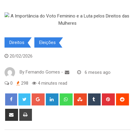
Direitos
Eleições
20/02/2026
By
Fernando Gomes
-
6 meses ago
0
298
4 minutes read
Google+
LinkedIn
Whatsapp
StumbleUpon
Tumblr
Pinterest
Red
Share
Print
via
Email