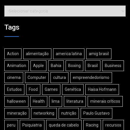
Categorias
Tags
Action
alimentação
america latina
amig brasil
Animation
Apple
Bahia
Boxing
Brasil
Business
cinema
Computer
cultura
empreendedorismo
Estudos
Food
Games
Genética
Haisa Hofmann
halloween
Health
lima
literatura
minerais críticos
mineração
networking
nutrição
Paulo Gustavo
peru
Psiquiatria
queda de cabelo
Racing
recursos