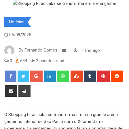
Notícias
05/08/2025
By
Fernando Gomes
-
1 ano ago
0
684
2 minutes read
Google+
LinkedIn
Whatsapp
StumbleUpon
Tumblr
Pinterest
Red
Share
Print
via
Email
O Shopping Piracicaba se transforma em uma grande arena
gamer no interior de São Paulo com o Xdome Game
Experience. Os visitantes do shopping terão a oportunidade de