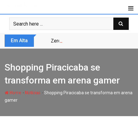
Skip
to
content
Em Alta
Zero Trust não é modismo, é sobrevivênc
Shopping Piracicaba se
transforma em arena gamer
-
-
Home
Notícias
Shopping Piracicaba se transforma em arena
gamer