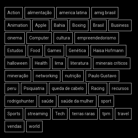
Action
alimentação
america latina
amig brasil
Animation
Apple
Bahia
Boxing
Brasil
Business
cinema
Computer
cultura
empreendedorismo
Estudos
Food
Games
Genética
Haisa Hofmann
halloween
Health
lima
literatura
minerais críticos
mineração
networking
nutrição
Paulo Gustavo
peru
Psiquiatria
queda de cabelo
Racing
recursos
rodrigohunter
saúde
saúde da mulher
sport
Sports
streaming
Tech
terras raras
tpm
travel
vendas
world