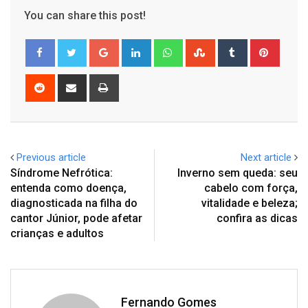
You can share this post!
Google+
LinkedIn
Whatsapp
StumbleUpon
Tumblr
Pinter
Reddit
Share
Print
via
Email
Previous article
Next article
Síndrome Nefrótica:
Inverno sem queda: seu
entenda como doença,
cabelo com força,
diagnosticada na filha do
vitalidade e beleza;
cantor Júnior, pode afetar
confira as dicas
crianças e adultos
Fernando Gomes