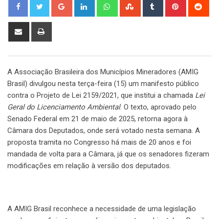
Google+
LinkedIn
Whatsapp
StumbleUpon
Tumblr
Pinterest
Red
Share
Print
via
Email
A Associação Brasileira dos Municípios Mineradores (AMIG
Brasil) divulgou nesta terça-feira (15) um manifesto público
contra o Projeto de Lei 2159/2021, que institui a chamada
Lei
Geral do Licenciamento Ambiental
. O texto, aprovado pelo
Senado Federal em 21 de maio de 2025, retorna agora à
Câmara dos Deputados, onde será votado nesta semana. A
proposta tramita no Congresso há mais de 20 anos e foi
mandada de volta para a Câmara, já que os senadores fizeram
modificações em relação à versão dos deputados.
A AMIG Brasil reconhece a necessidade de uma legislação