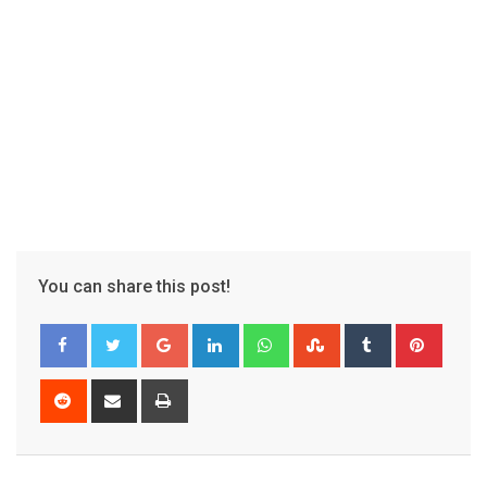
You can share this post!
Google+
LinkedIn
Whatsapp
StumbleUpon
Tumblr
Pinter
Reddit
Share
Print
via
Email