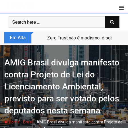
Skip
to
content
Em Alta
Zero Trust não é modismo, é sobrevivênc
AMIG Brasil divulga manifesto
contra Projeto de Lei do
Licenciamento Ambiental,
previsto para ser votado pelos
deputados nesta semana
-
-
Home
Brasil
AMIG Brasil divulga manifesto contra Projeto de