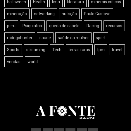
halloween
Health
lima
literatura
minerais críticos
mineração
networking
nutrição
Paulo Gustavo
peru
Psiquiatria
queda de cabelo
Racing
recursos
rodrigohunter
saúde
saúde da mulher
sport
Sports
streaming
Tech
terras raras
tpm
travel
vendas
world