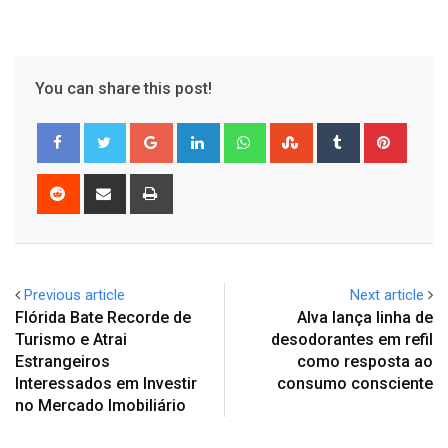
You can share this post!
Google+
LinkedIn
Whatsapp
StumbleUpon
Tumblr
Pinter
Reddit
Share
Print
via
Email
Previous article
Next article
Flórida Bate Recorde de
Alva lança linha de
Turismo e Atrai
desodorantes em refil
Estrangeiros
como resposta ao
Interessados em Investir
consumo consciente
no Mercado Imobiliário