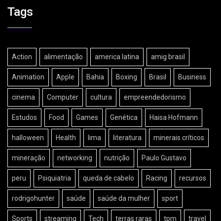
Tags
Action
alimentação
america latina
amig brasil
Animation
Apple
Bahia
Boxing
Brasil
Business
cinema
Computer
cultura
empreendedorismo
Estudos
Food
Games
Genética
Haisa Hofmann
halloween
Health
lima
literatura
minerais críticos
mineração
networking
nutrição
Paulo Gustavo
peru
Psiquiatria
queda de cabelo
Racing
recursos
rodrigohunter
saúde
saúde da mulher
sport
Sports
streaming
Tech
terras raras
tpm
travel