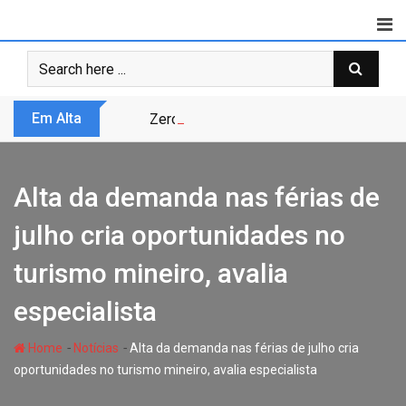
Skip
to
content
Em Alta
Zero Trust não é modismo, é sobrevivênc
Alta da demanda nas férias de
julho cria oportunidades no
turismo mineiro, avalia
especialista
-
-
Home
Notícias
Alta da demanda nas férias de julho cria
oportunidades no turismo mineiro, avalia especialista