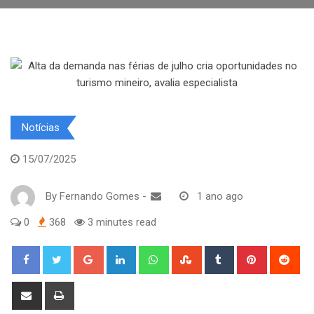
Notícias
15/07/2025
By
Fernando Gomes
-
1 ano ago
0
368
3 minutes read
Google+
LinkedIn
Whatsapp
StumbleUpon
Tumblr
Pinterest
Red
Share
Print
via