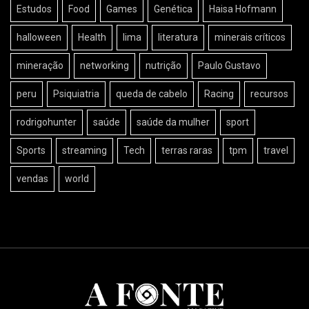
Estudos
Food
Games
Genética
Haisa Hofmann
halloween
Health
lima
literatura
minerais críticos
mineração
networking
nutrição
Paulo Gustavo
peru
Psiquiatria
queda de cabelo
Racing
recursos
rodrigohunter
saúde
saúde da mulher
sport
Sports
streaming
Tech
terras raras
tpm
travel
vendas
world