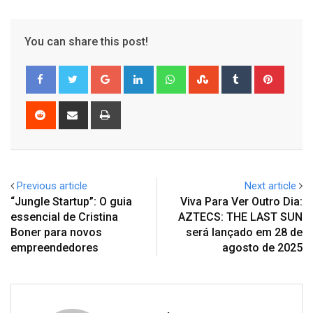
You can share this post!
Google+
LinkedIn
Whatsapp
StumbleUpon
Tumblr
Pinter
Reddit
Share
Print
via
Email
Previous article
Next article
“Jungle Startup”: O guia
Viva Para Ver Outro Dia:
essencial de Cristina
AZTECS: THE LAST SUN
Boner para novos
será lançado em 28 de
empreendedores
agosto de 2025