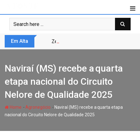
Skip
to
content
Em Alta
Zero Trust não é modismo, é sobrevivênc
Naviraí (MS) recebe a quarta
etapa nacional do Circuito
Nelore de Qualidade 2025
-
-
Home
Agronegócio
Naviraí (MS) recebe a quarta etapa
nacional do Circuito Nelore de Qualidade 2025