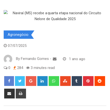
Agronegócio
07/07/2025
By
Fernando Gomes
-
1 ano ago
0
284
3 minutes read
Google+
LinkedIn
Whatsapp
StumbleUpon
Tumblr
Pinterest
Red
Share
Print
via
Email