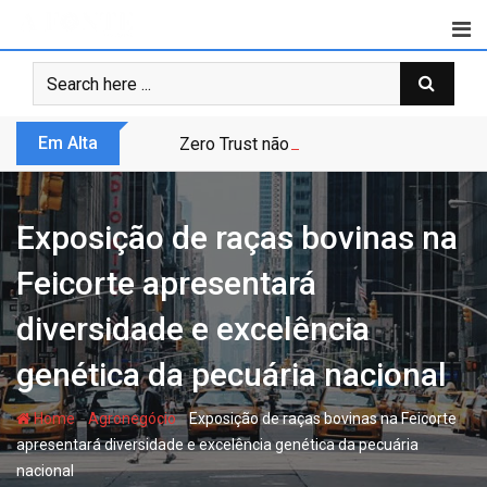
Skip
to
content
Em Alta
Zero Trust não é modismo, é sobrevivênc
Exposição de raças bovinas na
Feicorte apresentará
diversidade e excelência
genética da pecuária nacional
-
-
Home
Agronegócio
Exposição de raças bovinas na Feicorte
apresentará diversidade e excelência genética da pecuária
nacional