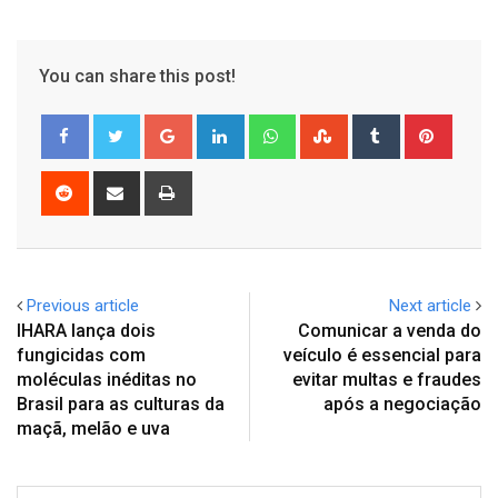
You can share this post!
Google+
LinkedIn
Whatsapp
StumbleUpon
Tumblr
Pinter
Reddit
Share
Print
via
Email
Previous article
Next article
IHARA lança dois
Comunicar a venda do
fungicidas com
veículo é essencial para
moléculas inéditas no
evitar multas e fraudes
Brasil para as culturas da
após a negociação
maçã, melão e uva