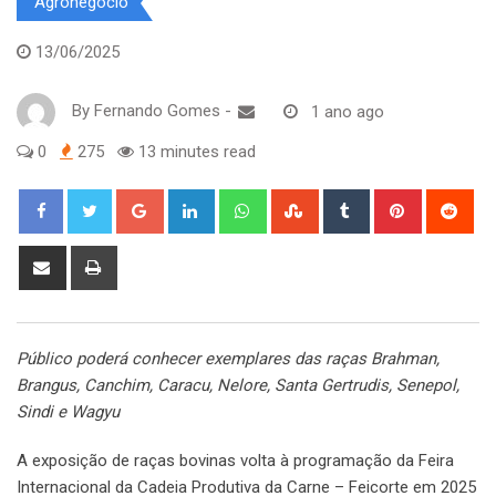
Agronegócio
13/06/2025
By
Fernando Gomes
-
1 ano ago
0
275
13 minutes read
Google+
LinkedIn
Whatsapp
StumbleUpon
Tumblr
Pinterest
Red
Share
Print
via
Email
Público poderá conhecer exemplares das raças Brahman,
Brangus, Canchim, Caracu, Nelore, Santa Gertrudis, Senepol,
Sindi e Wagyu
A exposição de raças bovinas volta à programação da Feira
Internacional da Cadeia Produtiva da Carne – Feicorte em 2025