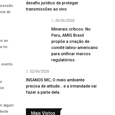
desafio jurídico de proteger
 pressão
transmissões ao vivo
ncia de
26/06/2026
Minerais críticos: No
Peru, AMIG Brasil
os ao
propõe a criação de
ta no
comitê latino-americano
para unificar marcos
regulatórios
m evento
02/06/2026
INSANOS MC; O meio ambiente
 o
precisa de atitude… e a irmandade vai
 os
fazer a parte dela.
er algum
Neste
Mais Vistos