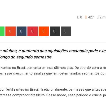
0
427
2 mi
edIn
Whatsapp
StumbleUpon
Tumblr
Pinterest
Reddit
Share
Print
via
Email
e adubos, e aumento das aquisições nacionais pode exe
o longo do segundo semestre
ilizantes no Brasil aumentaram nos últimos dias. De acordo com o re
ros, esse crescimento sinaliza que, em determinados segmentos do
por fertilizantes no Brasil. Tradicionalmente, os meses que antece
eresse comprador brasileiro. Desse modo, esse período é crucial p