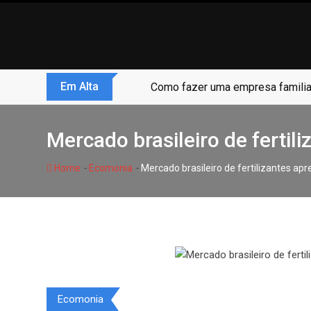
Skip
to
content
Em Alta
Zero Trust não é modismo, é sob
Mercado brasileiro de fertil
-
-
Home
Ecomonia
Mercado brasileiro de fertilizantes ap
Ecomonia