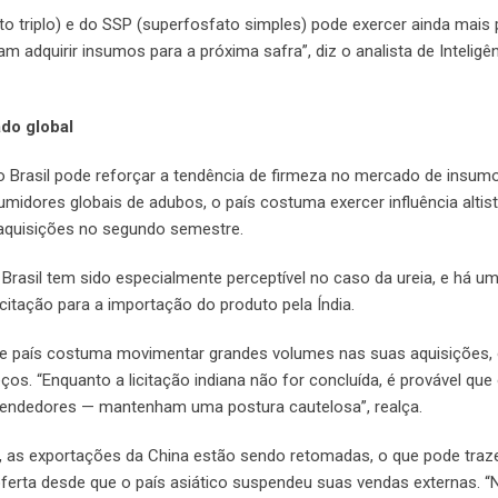
to triplo) e do SSP (superfosfato simples) pode exercer ainda mais
 adquirir insumos para a próxima safra”, diz o analista de Inteligê
do global
o Brasil pode reforçar a tendência de firmeza no mercado de insum
ores globais de adubos, o país costuma exercer influência altis
 aquisições no segundo semestre.
Brasil tem sido especialmente perceptível no caso da ureia, e há u
itação para a importação do produto pela Índia.
se país costuma movimentar grandes volumes nas suas aquisições,
ços. “Enquanto a licitação indiana não for concluída, é provável que
endedores — mantenham uma postura cautelosa”, realça.
s, as exportações da China estão sendo retomadas, o que pode traz
ferta desde que o país asiático suspendeu suas vendas externas. “