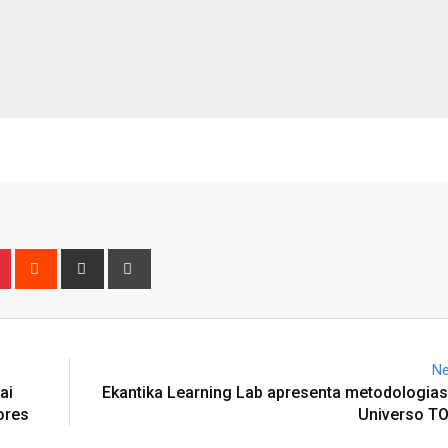
n
r
Pinterest
Reddit
Share
Print
via
Email
Ne
ai
Ekantika Learning Lab apresenta metodologias
ores
Universo T