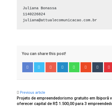
Juliana Bonassa

1140226824

juliana@attualecomunicacao.com.br
You can share this post!
Google+
LinkedIn
Whatsapp
StumbleUpo
Tumbl
Facebook
Twitter
Previous article
Projeto de empreendedorismo gratuito em Ibiporã v
oferecer capital de R$ 1.500,00 para 3 empreended