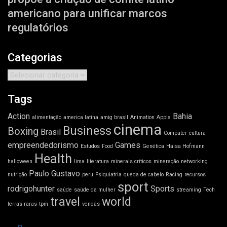
americano para unificar marcos
regulatórios
Categorias
Categorias
Tags
Action
Bahia
alimentação
america latina
amig brasil
Animation
Apple
cinema
Business
Boxing
Brasil
Computer
cultura
empreendedorismo
Games
Estudos
Food
Genética
Haisa Hofmann
Health
halloween
lima
literatura
minerais críticos
mineração
networking
Paulo Gustavo
nutrição
peru
Psiquiatria
queda de cabelo
Racing
recursos
sport
rodrigohunter
Sports
saúde
saúde da mulher
streaming
Tech
travel
world
terras raras
tpm
vendas