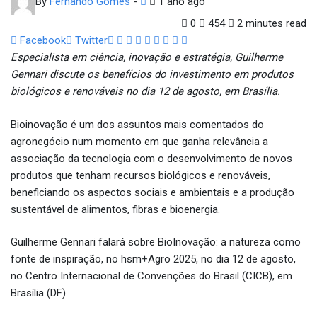
By
Fernando Gomes
-
1 ano ago
0
454
2 minutes read
Google+
LinkedIn
Whatsapp
StumbleUpon
Tumblr
Pinterest
Reddit
Share
Print
Facebook
Twitter
via
Especialista em ciência, inovação e estratégia, Guilherme
Email
Gennari discute os benefícios do investimento em produtos
biológicos e renováveis no dia 12 de agosto, em Brasília.
Bioinovação é um dos assuntos mais comentados do
agronegócio num momento em que ganha relevância a
associação da tecnologia com o desenvolvimento de novos
produtos que tenham recursos biológicos e renováveis,
beneficiando os aspectos sociais e ambientais e a produção
sustentável de alimentos, fibras e bioenergia.
Guilherme Gennari falará sobre BioInovação: a natureza como
fonte de inspiração, no hsm+Agro 2025, no dia 12 de agosto,
no Centro Internacional de Convenções do Brasil (CICB), em
Brasília (DF).