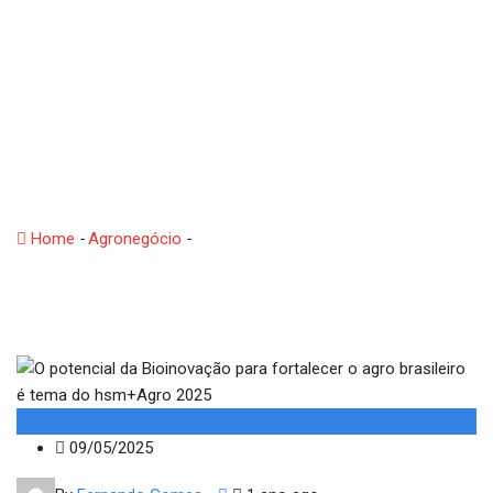
O potencial da
Bioinovação para
fortalecer o agro
brasileiro é tema do
hsm+Agro 2025
Home
-
Agronegócio
-
O potencial da Bioinovação para
fortalecer o agro brasileiro é tema do hsm+Agro 2025
Agronegócio
09/05/2025