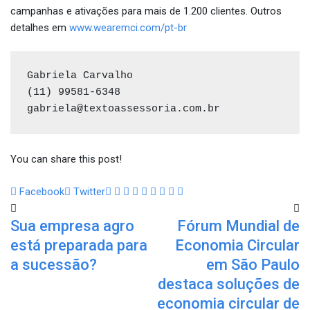
campanhas e ativações para mais de 1.200 clientes. Outros
detalhes em
www.wearemci.com/pt-br
Gabriela Carvalho

(11) 99581-6348

gabriela@textoassessoria.com.br
You can share this post!
Google+
LinkedIn
Whatsapp
StumbleUpon
Tumblr
Pinterest
Reddit
Share
Print
Facebook
Twitter
via
Sua empresa agro
Fórum Mundial de
Email
está preparada para
Economia Circular
a sucessão?
em São Paulo
destaca soluções de
economia circular de