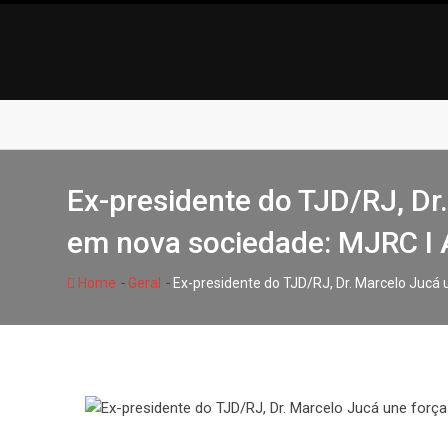
Skip
to
content
Ex-presidente do TJD/RJ, D
em nova sociedade: MJRC I
-
-
Home
Geral
Ex-presidente do TJD/RJ, Dr. Marcelo Juc