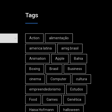
Tags
Action
alimentação
america latina
amig brasil
Animation
Apple
Bahia
Boxing
Brasil
Business
cinema
Computer
cultura
empreendedorismo
Estudos
Food
Games
Genética
Haisa Hofmann
halloween