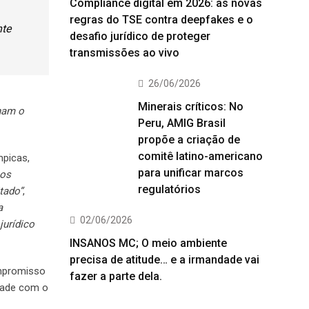
Compliance digital em 2026: as novas
regras do TSE contra deepfakes e o
nte
desafio jurídico de proteger
transmissões ao vivo
26/06/2026
Minerais críticos: No
onam o
Peru, AMIG Brasil
propõe a criação de
comitê latino-americano
mpicas,
para unificar marcos
os
regulatórios
tado”
,
a
02/06/2026
jurídico
INSANOS MC; O meio ambiente
precisa de atitude… e a irmandade vai
ompromisso
fazer a parte dela.
edade com o