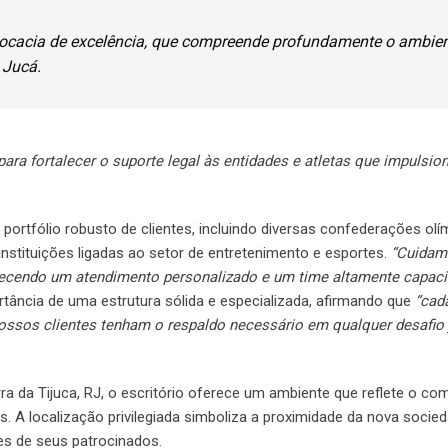
vocacia de excelência, que compreende profundamente o ambie
 Jucá.
ara fortalecer o suporte legal às entidades e atletas que impulsi
ortfólio robusto de clientes, incluindo diversas confederações olí
instituições ligadas ao setor de entretenimento e esportes.
“Cuidam
recendo um atendimento personalizado e um time altamente capaci
tância de uma estrutura sólida e especializada, afirmando que
“cad
nossos clientes tenham o respaldo necessário em qualquer desafio 
a da Tijuca, RJ, o escritório oferece um ambiente que reflete o c
os. A localização privilegiada simboliza a proximidade da nova soci
ses de seus patrocinados.