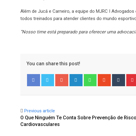
Além de Jucá e Carneiro, a equipe do MJRC I Advogados 
todos treinados para atender clientes do mundo esportiv
“Nosso time está preparado para oferecer uma advocacia 
You can share this post!
Google+
LinkedIn
Whatsapp
StumbleUpo
Tumbl
Facebook
Twitter
Previous article
O Que Ninguém Te Conta Sobre Prevenção de Risc
Cardiovasculares