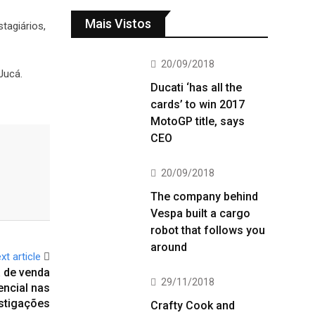
Mais Vistos
tagiários,
20/09/2018
 Jucá.
Ducati ‘has all the
cards’ to win 2017
MotoGP title, says
CEO
20/09/2018
The company behind
Vespa built a cargo
robot that follows you
around
xt article
 de venda
29/11/2018
encial nas
stigações
Crafty Cook and