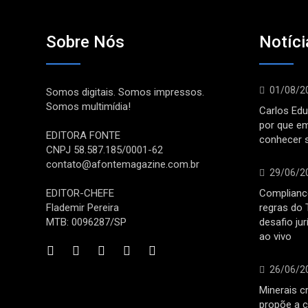
Sobre Nós
Notíci
01/08/2
Somos digitais. Somos impressos.
Somos multimídia!
Carlos Edu
por que e
EDITORA FONTE
conhecer 
CNPJ 58.587.185/0001-62
contato@afontemagazine.com.br
29/06/2
EDITOR-CHEFE
Compliance
Flademir Pereira
regras do 
MTB: 0096287/SP
desafio ju
ao vivo
26/06/2
Minerais cr
propõe a c