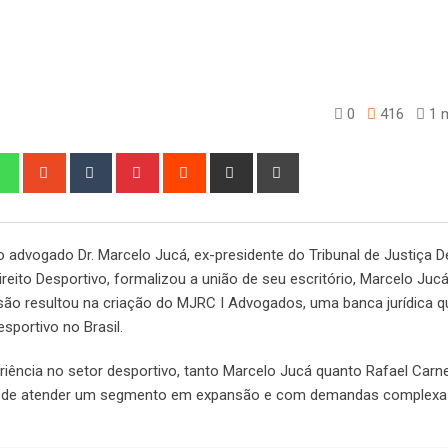
0
416
1 m
edIn
Whatsapp
StumbleUpon
Tumblr
Pinterest
Reddit
Share
Print
via
Email
advogado Dr. Marcelo Jucá, ex-presidente do Tribunal de Justiça D
reito Desportivo, formalizou a união de seu escritório, Marcelo Juc
ão resultou na criação do MJRC I Advogados, uma banca jurídica qu
sportivo no Brasil.
iência no setor desportivo, tanto Marcelo Jucá quanto Rafael Carne
a de atender um segmento em expansão e com demandas complexa