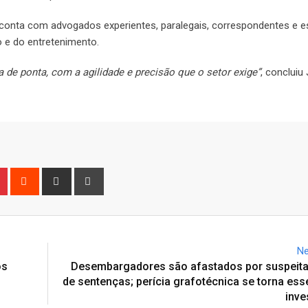
conta com advogados experientes, paralegais, correspondentes e es
o e do entretenimento.
de ponta, com a agilidade e precisão que o setor exige”
, concluiu
n
r
Pinterest
Reddit
Share
Print
via
Email
Ne
os
Desembargadores são afastados por suspeita
de sentenças; perícia grafotécnica se torna ess
inve