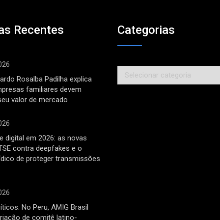
as Recentes
Categorias
026
Categorias
ardo Rosalba Padilha explica
mpresas familiares devem
seu valor de mercado
026
 digital em 2026: as novas
TSE contra deepfakes e o
rídico de proteger transmissões
026
íticos: No Peru, AMIG Brasil
riação de comitê latino-