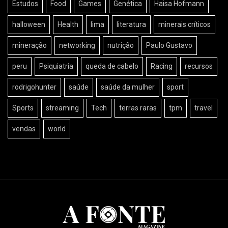
Estudos
Food
Games
Genética
Haisa Hofmann
halloween
Health
lima
literatura
minerais críticos
mineração
networking
nutrição
Paulo Gustavo
peru
Psiquiatria
queda de cabelo
Racing
recursos
rodrigohunter
saúde
saúde da mulher
sport
Sports
streaming
Tech
terras raras
tpm
travel
vendas
world