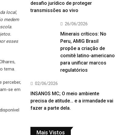
desafio jurídico de proteger
transmissões ao vivo
da local,
 não medem
26/06/2026
scola.
Minerais críticos: No
jetos.
Peru, AMIG Brasil
por esses
propõe a criação de
comitê latino-americano
Olhares,
para unificar marcos
ao tema.
regulatórios
e perceber,
02/06/2026
rmam-se em
INSANOS MC; O meio ambiente
precisa de atitude… e a irmandade vai
fazer a parte dela.
disponível
Mais Vistos