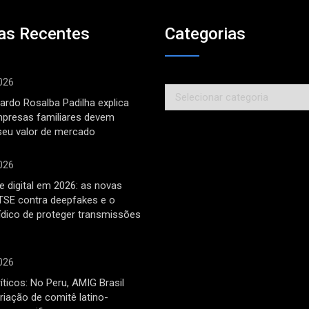
as Recentes
Categorias
026
Categorias
ardo Rosalba Padilha explica
mpresas familiares devem
seu valor de mercado
026
 digital em 2026: as novas
TSE contra deepfakes e o
rídico de proteger transmissões
026
íticos: No Peru, AMIG Brasil
riação de comitê latino-