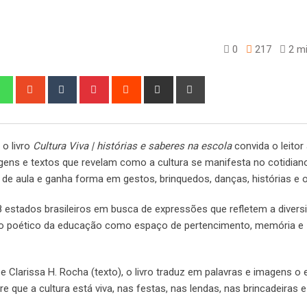
0
217
2 mi
edIn
Whatsapp
StumbleUpon
Tumblr
Pinterest
Reddit
Share
Print
via
Email
 o livro
Cultura Viva | histórias e saberes na escola
convida o leitor
magens e textos que revelam como a cultura se manifesta no cotidian
 de aula e ganha forma em gestos, brinquedos, danças, histórias e o
8 estados brasileiros em busca de expressões que refletem a divers
tro poético da educação como espaço de pertencimento, memória e
e Clarissa H. Rocha (texto), o livro traduz em palavras e imagens o
e que a cultura está viva, nas festas, nas lendas, nas brincadeiras 