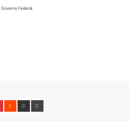
e Governo Federal.
n
r
Pinterest
Reddit
Share
Print
via
Email