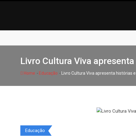
Skip
to
content
Livro Cultura Viva apresenta
-
-
Home
Educação
Livro Cultura Viva apresenta histórias 
Educação