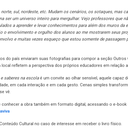
orte, sul, nordeste, etc. Mudam os cenários, os sotaques, mas ca
uma ser um universo inteiro para mergulhar. Vejo professores que
ulados a aprender e levar conhecimentos para além dos muros da e
vejo o envolvimento e orgulho dos alunos ao me mostrarem seus pro
envolvo e muitas vezes esqueço que estou somente de passagem 
pios do país enviaram suas fotografias para compor a seção Outros 
a local refletem a perspectiva dos próprios educadores em relação 
s e saberes na escola
é um convite ao olhar sensível, aquele capaz d
tividade, em cada interação e em cada gesto. Cenas simples transfo
se vê.
 pode conhecer a obra também em formato digital, acessando o e-book 
aviva
onteúdo Cultural no caso de interesse em receber o livro físico.