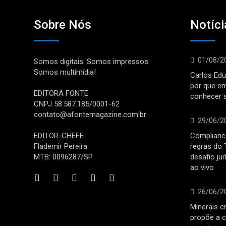
Sobre Nós
Notíci
01/08/2
Somos digitais. Somos impressos.
Somos multimídia!
Carlos Edu
por que e
EDITORA FONTE
conhecer 
CNPJ 58.587.185/0001-62
contato@afontemagazine.com.br
29/06/2
EDITOR-CHEFE
Compliance
Flademir Pereira
regras do 
MTB: 0096287/SP
desafio ju
ao vivo
26/06/2
Minerais cr
propõe a c