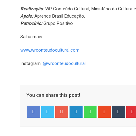
Realização:
WR Conteúdo Cultural, Ministério da Cultura 
Apoio:
Aprende Brasil Educação.
Patrocínio:
Grupo Positivo
Saiba mais:
www.wrconteudocultural.com
Instagram:
@wrconteudocultural
You can share this post!
Google+
LinkedIn
Whatsapp
StumbleUpo
Tumbl
Facebook
Twitter