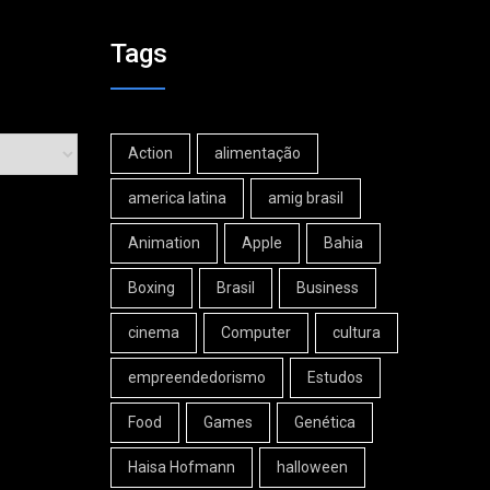
Tags
Action
alimentação
america latina
amig brasil
Animation
Apple
Bahia
Boxing
Brasil
Business
cinema
Computer
cultura
empreendedorismo
Estudos
Food
Games
Genética
Haisa Hofmann
halloween