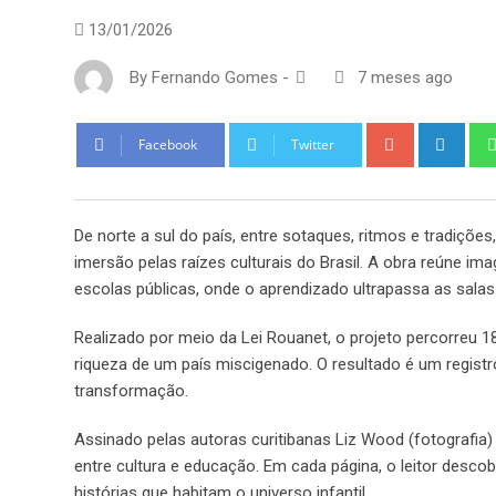
13/01/2026
By
Fernando Gomes
-
7 meses ago
Google+
Link
Facebook
Twitter
De norte a sul do país, entre sotaques, ritmos e tradições,
imersão pelas raízes culturais do Brasil. A obra reúne i
escolas públicas, onde o aprendizado ultrapassa as salas
Realizado por meio da Lei Rouanet, o projeto percorreu 1
riqueza de um país miscigenado. O resultado é um regis
transformação.
Assinado pelas autoras curitibanas Liz Wood (fotografia) 
entre cultura e educação. Em cada página, o leitor descobr
histórias que habitam o universo infantil.