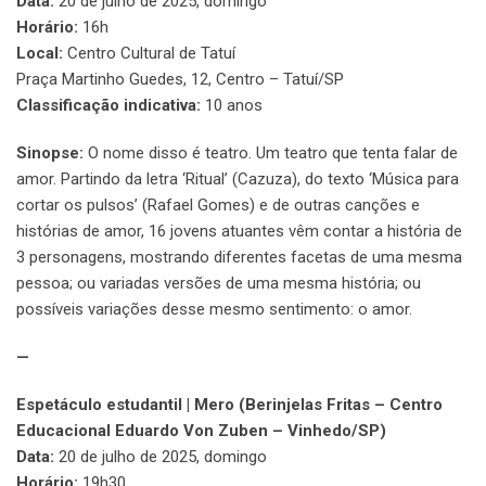
Data:
20 de julho de 2025, domingo
Horário:
16h
Local:
Centro Cultural de Tatuí
Praça Martinho Guedes, 12, Centro – Tatuí/SP
Classificação indicativa:
10 anos
Sinopse:
O nome disso é teatro. Um teatro que tenta falar de
amor. Partindo da letra ‘Ritual’ (Cazuza), do texto ‘Música para
cortar os pulsos’ (Rafael Gomes) e de outras canções e
histórias de amor, 16 jovens atuantes vêm contar a história de
3 personagens, mostrando diferentes facetas de uma mesma
pessoa; ou variadas versões de uma mesma história; ou
possíveis variações desse mesmo sentimento: o amor.
—
Espetáculo estudantil | Mero (Berinjelas Fritas – Centro
Educacional Eduardo Von Zuben – Vinhedo/SP)
Data:
20 de julho de 2025, domingo
Horário:
19h30