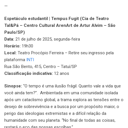
—
Espetáculo estudantil | Tempus Fugit (Cia de Teatro
Tal&Pá – Centro Cultural ArenArt de Artur Alvim – São
Paulo/SP)
Data:
21 de julho de 2025, segunda-feira
Horário:
19h30
Local:
Teatro Procópio Ferreira – Retire seu ingresso pela
plataforma
INTI
Rua São Bento, 415, Centro – Tatuí/SP
Classificação indicativa:
12 anos
Sinopse:
“O tempo é uma ilusão frágil. Quanto vale a vida que
você ainda tem?”. Ambientada em uma comunidade isolada
após um cataclismo global, a trama explora as tensões entre o
desejo de sobrevivência e a busca por um propósito maior, o
perigo das ideologias extremistas e a difícil relação da
humanidade com seu planeta. “No final de todas as coisas,
restará o eco das nossas escolhas.”