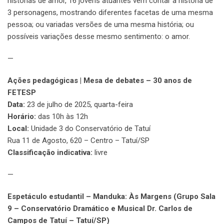
histórias de amor, 16 jovens atuantes vêm contar a história de
3 personagens, mostrando diferentes facetas de uma mesma
pessoa; ou variadas versões de uma mesma história; ou
possíveis variações desse mesmo sentimento: o amor.
—
Ações pedagógicas | Mesa de debates – 30 anos de
FETESP
Data:
23 de julho de 2025, quarta-feira
Horário:
das 10h às 12h
Local:
Unidade 3 do Conservatório de Tatuí
Rua 11 de Agosto, 620 – Centro – Tatuí/SP
Classificação indicativa:
livre
—
Espetáculo estudantil – Manduka: Às Margens (Grupo Sala
9 – Conservatório Dramático e Musical Dr. Carlos de
Campos de Tatuí – Tatuí/SP)