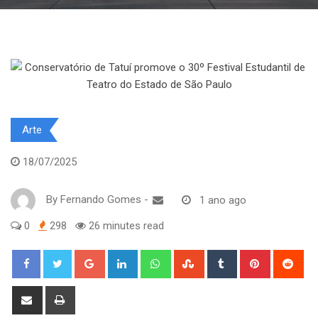
Arte
18/07/2025
By
Fernando Gomes
-
1 ano ago
0
298
26 minutes read
Google+
LinkedIn
Whatsapp
StumbleUpon
Tumblr
Pinterest
Red
Share
Print
via