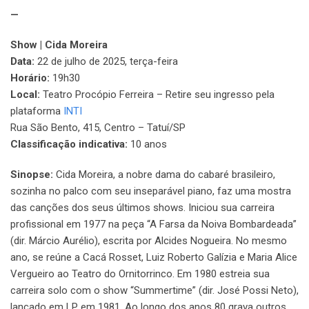
—
Show | Cida Moreira
Data:
22 de julho de 2025, terça-feira
Horário:
19h30
Local:
Teatro Procópio Ferreira – Retire seu ingresso pela
plataforma
INTI
Rua São Bento, 415, Centro – Tatuí/SP
Classificação indicativa:
10 anos
Sinopse:
Cida Moreira, a nobre dama do cabaré brasileiro,
sozinha no palco com seu inseparável piano, faz uma mostra
das canções dos seus últimos shows. Iniciou sua carreira
profissional em 1977 na peça “A Farsa da Noiva Bombardeada”
(dir. Márcio Aurélio), escrita por Alcides Nogueira. No mesmo
ano, se reúne a Cacá Rosset, Luiz Roberto Galízia e Maria Alice
Vergueiro ao Teatro do Ornitorrinco. Em 1980 estreia sua
carreira solo com o show “Summertime” (dir. José Possi Neto),
lançado em LP em 1981. Ao longo dos anos 80 grava outros