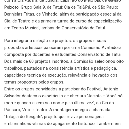
com a Cia Atuará, de Jundiaí; Labirinto do Meio Dia, de Gavião
Peixoto; Grupo Sala 9, de Tatuí; Cia de Tal&Pá, de São Paulo;
Berinjelas Fritas, de Vinhedo; além da participação especial da
Cia. de Teatro e da primeira turma do curso de especialização
em Teatro Musical, ambas do Conservatório de Tatuí.
Para integrar a seleção de projetos, os grupos e suas
propostas artísticas passaram por uma Comissão Avaliadora
composta por docentes e estudantes Conservatório de Tatuí.
Dos mais de 60 projetos inscritos, a Comissão selecionou oito
trabalhos, pautados na consistência artística e pedagógica,
capacidade técnica de execução, relevância e inovação dos
temas propostos pelos grupos.
Entre os grupos convidados a participar do Festival, Antonio
Salvador destaca o espetáculo de abertura ‘Jacinta – Você só
morre quando dizem seu nome pela última vez’, da Cia do
Pássaro, Voo e Teatro. A montagem integra a chamada
‘Trilogia do Resgate’, projeto que revive personagens
emblemáticas vítimas do apagamento histórico. Também em