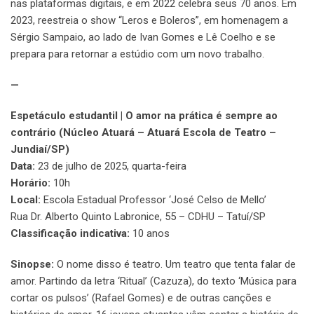
nas plataformas digitais, e em 2022 celebra seus 70 anos. Em
2023, reestreia o show “Leros e Boleros”, em homenagem a
Sérgio Sampaio, ao lado de Ivan Gomes e Lê Coelho e se
prepara para retornar a estúdio com um novo trabalho.
—
Espetáculo estudantil | O amor na prática é sempre ao
contrário (Núcleo Atuará – Atuará Escola de Teatro –
Jundiaí/SP)
Data:
23 de julho de 2025, quarta-feira
Horário:
10h
Local:
Escola Estadual Professor ‘José Celso de Mello’
Rua Dr. Alberto Quinto Labronice, 55 – CDHU – Tatuí/SP
Classificação indicativa:
10 anos
Sinopse:
O nome disso é teatro. Um teatro que tenta falar de
amor. Partindo da letra ‘Ritual’ (Cazuza), do texto ‘Música para
cortar os pulsos’ (Rafael Gomes) e de outras canções e