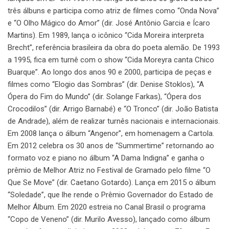
três álbuns e participa como atriz de filmes como “Onda Nova”
e “O Olho Mágico do Amor” (dir. José Antônio Garcia e Ícaro
Martins). Em 1989, lança o icônico “Cida Moreira interpreta
Brecht”, referência brasileira da obra do poeta alemão. De 1993
a 1995, fica em turnê com o show “Cida Moreyra canta Chico
Buarque”. Ao longo dos anos 90 e 2000, participa de peças e
filmes como “Elogio das Sombras” (dir. Denise Stoklos), “A
Ópera do Fim do Mundo” (dir. Solange Farkas), “Ópera dos
Crocodilos” (dir. Arrigo Barnabé) e “O Tronco” (dir. João Batista
de Andrade), além de realizar turnês nacionais e internacionais.
Em 2008 lança o álbum “Angenor”, em homenagem a Cartola.
Em 2012 celebra os 30 anos de “Summertime” retornando ao
formato voz e piano no álbum “A Dama Indigna” e ganha o
prêmio de Melhor Atriz no Festival de Gramado pelo filme “O
Que Se Move” (dir. Caetano Gotardo). Lança em 2015 o álbum
“Soledade”, que lhe rende o Prêmio Governador do Estado de
Melhor Álbum. Em 2020 estreia no Canal Brasil o programa
“Copo de Veneno” (dir. Murilo Avesso), lançado como álbum