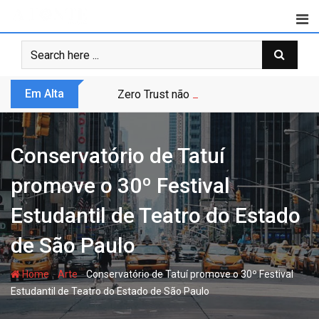
Skip
to
content
Em Alta
Zero Trust não é modismo, é sobrevivênc
Conservatório de Tatuí
promove o 30º Festival
Estudantil de Teatro do Estado
de São Paulo
-
-
Home
Arte
Conservatório de Tatuí promove o 30º Festival
Estudantil de Teatro do Estado de São Paulo