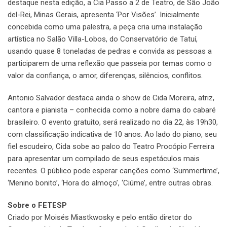
destaque nesta edição, a Cia Passo a 2 de Teatro, de São João
del-Rei, Minas Gerais, apresenta ‘Por Visões’. Inicialmente
concebida como uma palestra, a peça cria uma instalação
artística no Salão Villa-Lobos, do Conservatório de Tatuí,
usando quase 8 toneladas de pedras e convida as pessoas a
participarem de uma reflexão que passeia por temas como o
valor da confiança, o amor, diferenças, silêncios, conflitos.
Antonio Salvador destaca ainda o show de Cida Moreira, atriz,
cantora e pianista – conhecida como a nobre dama do cabaré
brasileiro. O evento gratuito, será realizado no dia 22, às 19h30,
com classificação indicativa de 10 anos. Ao lado do piano, seu
fiel escudeiro, Cida sobe ao palco do Teatro Procópio Ferreira
para apresentar um compilado de seus espetáculos mais
recentes. O público pode esperar canções como ‘Summertime’,
‘Menino bonito’, ‘Hora do almoço’, ‘Ciúme’, entre outras obras.
Sobre o FETESP
Criado por Moisés Miastkwosky e pelo então diretor do