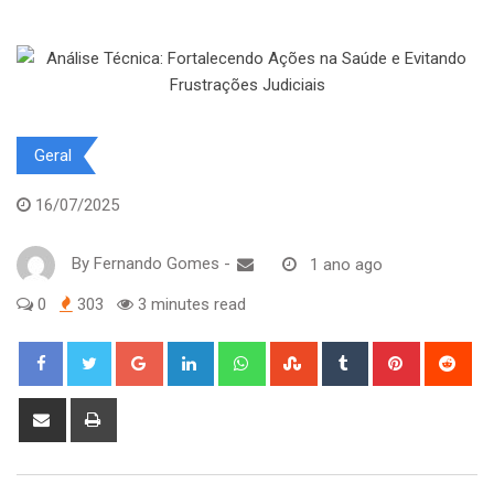
Geral
16/07/2025
By
Fernando Gomes
-
1 ano ago
0
303
3 minutes read
Google+
LinkedIn
Whatsapp
StumbleUpon
Tumblr
Pinterest
Red
Share
Print
via
Email