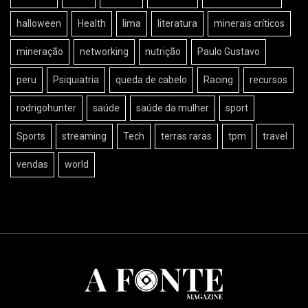
halloween
Health
lima
literatura
minerais críticos
mineração
networking
nutrição
Paulo Gustavo
peru
Psiquiatria
queda de cabelo
Racing
recursos
rodrigohunter
saúde
saúde da mulher
sport
Sports
streaming
Tech
terras raras
tpm
travel
vendas
world