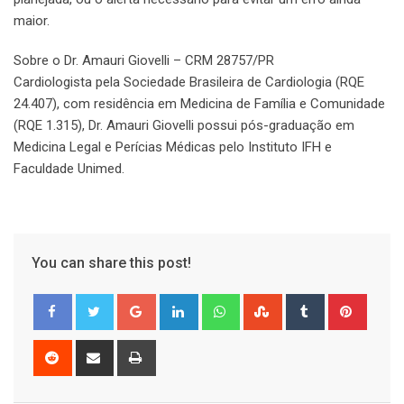
maior.
Sobre o Dr. Amauri Giovelli – CRM 28757/PR
Cardiologista pela Sociedade Brasileira de Cardiologia (RQE
24.407), com residência em Medicina de Família e Comunidade
(RQE 1.315), Dr. Amauri Giovelli possui pós-graduação em
Medicina Legal e Perícias Médicas pelo Instituto IFH e
Faculdade Unimed.
You can share this post!
Google+
LinkedIn
Whatsapp
StumbleUpon
Tumblr
Pinter
Reddit
Share
Print
via
Email