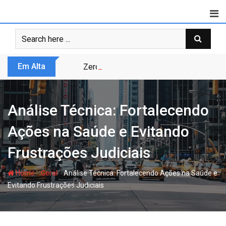
Skip
to
content
Em Alta
Zero Trust não é modismo, é sobrevivênc
Análise Técnica: Fortalecendo
Ações na Saúde e Evitando
Frustrações Judiciais
-
-
Home
Geral
Análise Técnica: Fortalecendo Ações na Saúde e
Evitando Frustrações Judiciais