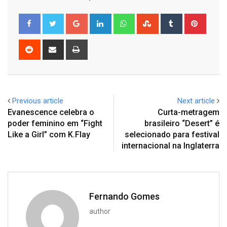
Google+
LinkedIn
Whatsapp
StumbleUpon
Tumblr
Pinter
Reddit
Share
Print
via
Email
Previous article
Next article
Evanescence celebra o
Curta-metragem
poder feminino em “Fight
brasileiro “Desert” é
Like a Girl” com K.Flay
selecionado para festival
internacional na Inglaterra
Fernando Gomes
author