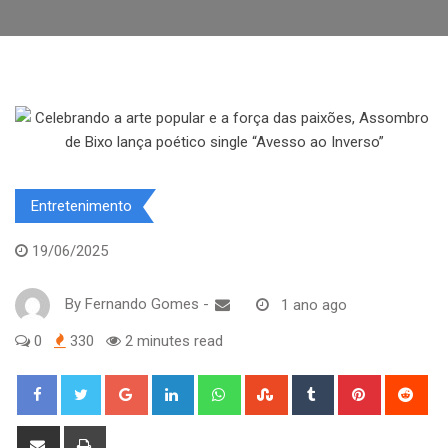
Entretenimento
19/06/2025
By
Fernando Gomes
-
1 ano ago
0
330
2 minutes read
Google+
LinkedIn
Whatsapp
StumbleUpon
Tumblr
Pinterest
Red
Share
Print