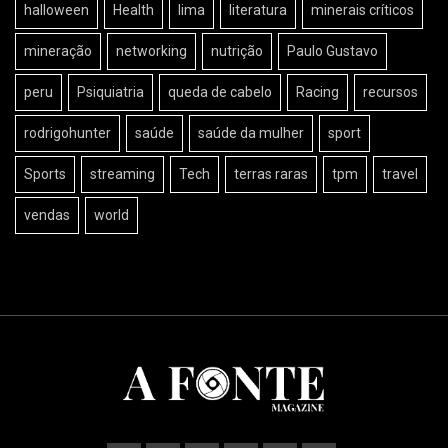
halloween
Health
lima
literatura
minerais críticos
mineração
networking
nutrição
Paulo Gustavo
peru
Psiquiatria
queda de cabelo
Racing
recursos
rodrigohunter
saúde
saúde da mulher
sport
Sports
streaming
Tech
terras raras
tpm
travel
vendas
world