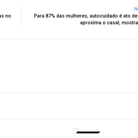
N
as no
Para 87% das mulheres, autocuidado é ato d
aproxima o casal, mostr
CULTURA