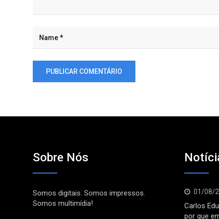
Sobre Nós
Notíci
01/08/
Somos digitais. Somos impressos.
Somos multimídia!
Carlos Edu
por que e