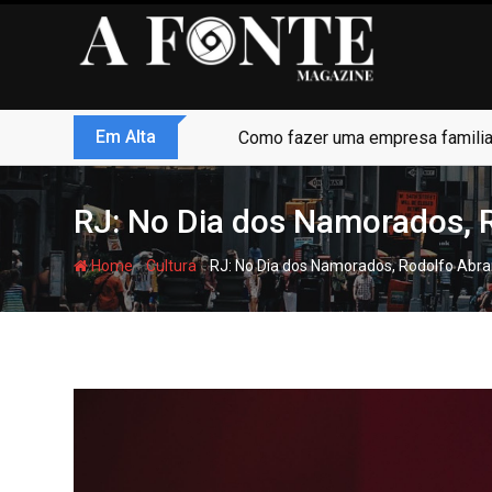
Skip
to
content
Em Alta
Zero Trust não é modismo, é sob
RJ: No Dia dos Namorados, R
-
-
Home
Cultura
RJ: No Dia dos Namorados, Rodolfo Abra