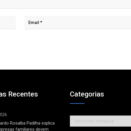
as Recentes
Categorias
2026
Categorias
ardo Rosalba Padilha explica
mpresas familiares devem