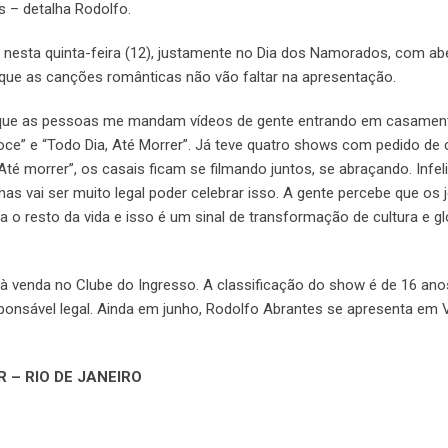
s – detalha Rodolfo.
e nesta quinta-feira (12), justamente no Dia dos Namorados, com ab
 que as canções românticas não vão faltar na apresentação.
 que as pessoas me mandam vídeos de gente entrando em casame
oce” e “Todo Dia, Até Morrer”. Já teve quatro shows com pedido d
té morrer”, os casais ficam se filmando juntos, se abraçando. Infe
s vai ser muito legal poder celebrar isso. A gente percebe que os 
 o resto da vida e isso é um sinal de transformação de cultura e gl
 à venda no Clube do Ingresso. A classificação do show é de 16 ano
sável legal. Ainda em junho, Rodolfo Abrantes se apresenta em Vi
 – RIO DE JANEIRO