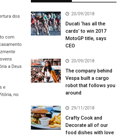
20/09/2018
ertura dos
Ducati ‘has all the
cards’ to win 2017
nto com
MotoGP title, says
e casamento
CEO
lizmente
jovens
20/09/2018
ória a Deus
The company behind
Vespa built a cargo
robot that follows you
s e
around
tória, no
29/11/2018
Crafty Cook and
Decorate all of our
food dishes with love