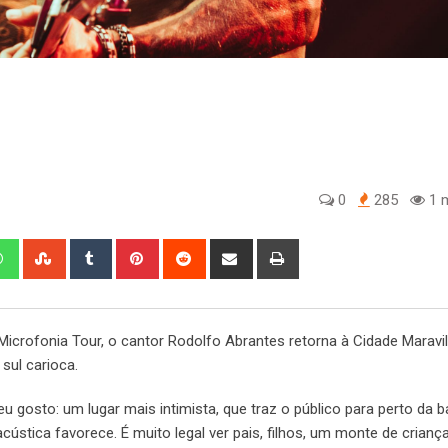
0
285
1 m
edIn
Whatsapp
StumbleUpon
Tumblr
Pinterest
Reddit
Share
Print
via
Email
icrofonia Tour, o cantor Rodolfo Abrantes retorna à Cidade Maravi
sul carioca.
eu gosto: um lugar mais intimista, que traz o público para perto da b
cústica favorece. É muito legal ver pais, filhos, um monte de crian