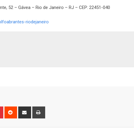
te, 52 – Gávea – Rio de Janeiro – RJ – CEP: 22451-040
foabrantes-riodejaneiro
n
r
Pinterest
Reddit
Share
Print
via
Email