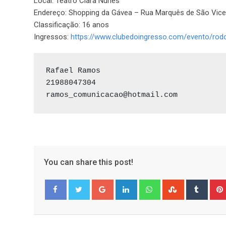
Local: Teatro Clara Nunes
Endereço: Shopping da Gávea – Rua Marquês de São Vicen
Classificação: 16 anos
Ingressos:
https://www.clubedoingresso.com/evento/rodol
Rafael Ramos

21988047304

ramos_comunicacao@hotmail.com
You can share this post!
Google+
LinkedIn
Whatsapp
StumbleUpo
Tumbl
Facebook
Twitter