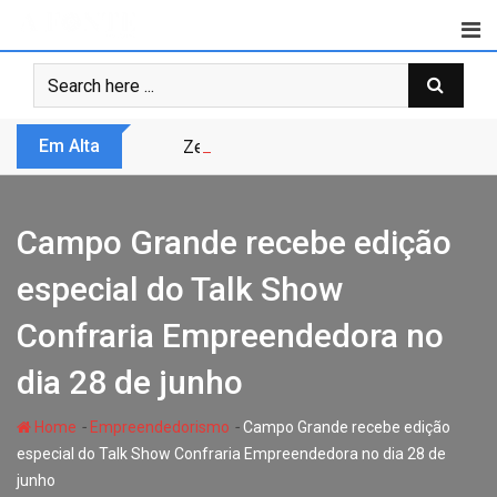
Skip
to
content
Em Alta
Zero Trust não é modismo, é sobrevivênc
Campo Grande recebe edição
especial do Talk Show
Confraria Empreendedora no
dia 28 de junho
-
-
Home
Empreendedorismo
Campo Grande recebe edição
especial do Talk Show Confraria Empreendedora no dia 28 de
junho