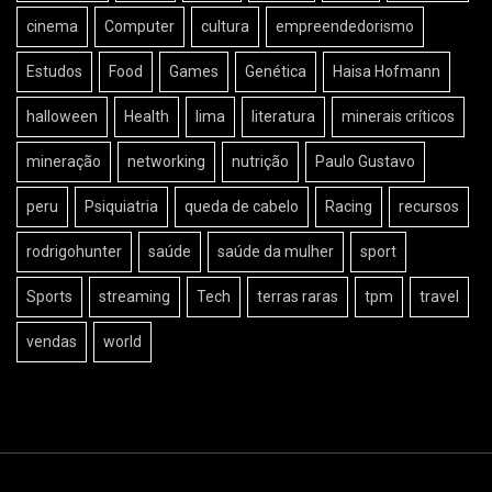
cinema
Computer
cultura
empreendedorismo
Estudos
Food
Games
Genética
Haisa Hofmann
halloween
Health
lima
literatura
minerais críticos
mineração
networking
nutrição
Paulo Gustavo
peru
Psiquiatria
queda de cabelo
Racing
recursos
rodrigohunter
saúde
saúde da mulher
sport
Sports
streaming
Tech
terras raras
tpm
travel
vendas
world