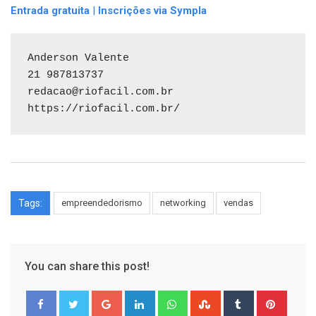
Entrada gratuita
|
Inscrições via Sympla
Anderson Valente

21 987813737

redacao@riofacil.com.br

https://riofacil.com.br/
Tags:
empreendedorismo
networking
vendas
You can share this post!
Google+
LinkedIn
Whatsapp
StumbleUpon
Tumblr
Pinter