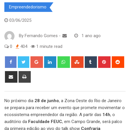
Empreendedorismo
03/06/2025
By
Fernando Gomes
-
1 ano ago
0
404
1 minute read
Google+
LinkedIn
Whatsapp
StumbleUpon
Tumblr
Pinterest
Red
Share
Print
via
Email
No próximo dia
28 de junho
, a Zona Oeste do Rio de Janeiro
se prepara para receber um evento que promete movimentar o
ecossistema empreendedor da região. A partir das
14h
, o
auditório da
Faculdade FEUC
, em Campo Grande, será palco
da primeira edição ao vivo do talk show
Confraria