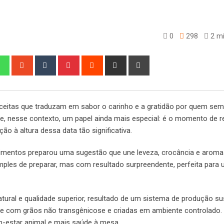
0
298
2 mi
edIn
Whatsapp
StumbleUpon
Tumblr
Pinterest
Reddit
Share
Print
via
Email
ceitas que traduzam em sabor o carinho e a gratidão por quem sem
, nesse contexto, um papel ainda mais especial: é o momento de re
ão à altura dessa data tão significativa.
Alimentos preparou uma sugestão que une leveza, crocância e arom
simples de preparar, mas com resultado surpreendente, perfeita par
atural e qualidade superior, resultado de um sistema de produção su
ente com grãos não transgênicose e criadas em ambiente controlado
m-estar animal e mais saúde à mesa.