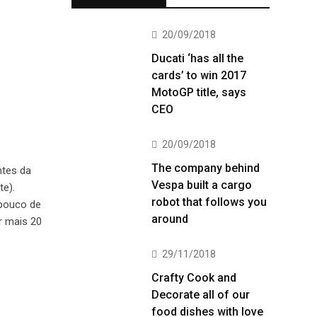
20/09/2018
Ducati ‘has all the
cards’ to win 2017
MotoGP title, says
CEO
20/09/2018
The company behind
ntes da
Vespa built a cargo
te).
robot that follows you
 pouco de
around
r mais 20
29/11/2018
Crafty Cook and
Decorate all of our
food dishes with love