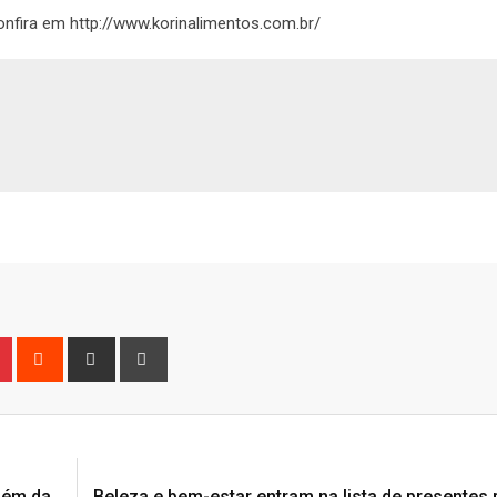
onfira em http://www.korinalimentos.com.br/
n
r
Pinterest
Reddit
Share
Print
via
Email
lém da
Beleza e bem-estar entram na lista de presentes 