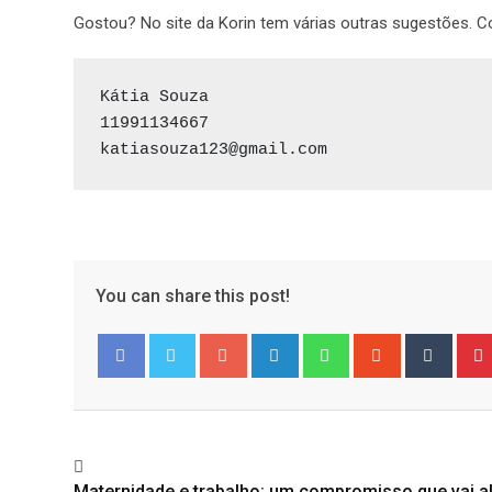
Gostou? No site da Korin tem várias outras sugestões. C
Kátia Souza

11991134667

katiasouza123@gmail.com
You can share this post!
Google+
LinkedIn
Whatsapp
StumbleUpo
Tumbl
Facebook
Twitter
Maternidade e trabalho: um compromisso que vai a