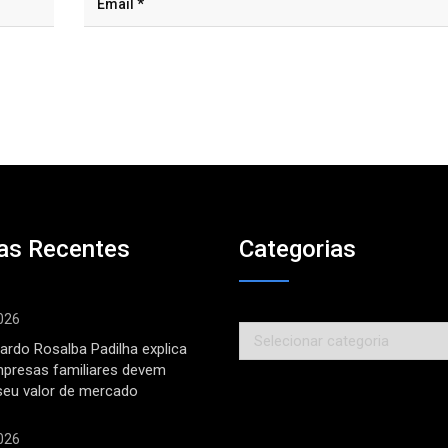
as Recentes
Categorias
026
Categorias
ardo Rosalba Padilha explica
mpresas familiares devem
seu valor de mercado
026