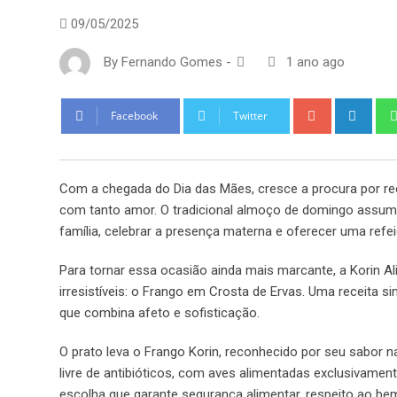
09/05/2025
By
Fernando Gomes
-
1 ano ago
Google+
Link
Facebook
Twitter
Com a chegada do Dia das Mães, cresce a procura por re
com tanto amor. O tradicional almoço de domingo assume
família, celebrar a presença materna e oferecer uma refeiç
Para tornar essa ocasião ainda mais marcante, a Korin 
irresistíveis: o Frango em Crosta de Ervas. Uma receita 
que combina afeto e sofisticação.
O prato leva o Frango Korin, reconhecido por seu sabor n
livre de antibióticos, com aves alimentadas exclusivam
escolha que garante segurança alimentar, respeito ao be