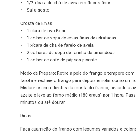
• 1/2 xícara de chá de aveia em flocos finos
• Sal a gosto
Crosta de Ervas
• 1 clara de ovo Korin
• 1 colher de sopa de ervas finas desidratadas
• 1 xícara de chá de farelo de aveia
• 2 colheres de sopa de farinha de amêndoas
• 1 colher de café de páprica picante
Modo de Preparo: Retire a pele do frango e tempere com o
farofa e recheie o frango para depois enrolar como um ro
Misture os ingredientes da crosta do frango, besunte a a
azeite e leve ao forno médio (180 graus) por 1 hora. Pa
minutos ou até dourar.
Dicas
Faça guarnição do frango com legumes variados e colori