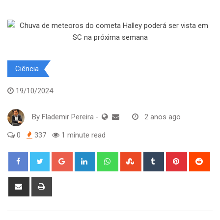
Ciência
19/10/2024
By
Flademir Pereira
-
2 anos ago
0
337
1 minute read
Google+
LinkedIn
Whatsapp
StumbleUpon
Tumblr
Pinterest
Red
Share
Print
via
Email