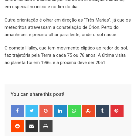
em especial no início e no fim do dia.
Outra orientação é olhar em direção as “Três Marias”, já que os
meteoritos atravessam a constelação de Órion. Perto do
amanhecer, é preciso olhar para leste, onde o sol nasce.
O cometa Halley, que tem movimento elíptico ao redor do sol,
faz trajetória pela Terra a cada 75 ou 76 anos. A última visita
ao planeta foi em 1986, e a próxima deve ser 2061.
You can share this post!
Google+
LinkedIn
Whatsapp
StumbleUpon
Tumblr
Pinter
Reddit
Share
Print
via