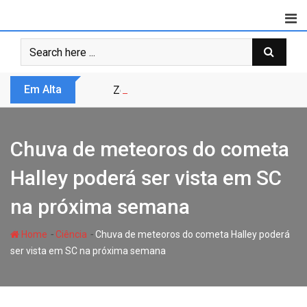
Skip
to
content
Em Alta
Zero Trust não é modismo, é sobrevivênc
Chuva de meteoros do cometa
Halley poderá ser vista em SC
na próxima semana
-
-
Home
Ciência
Chuva de meteoros do cometa Halley poderá
ser vista em SC na próxima semana