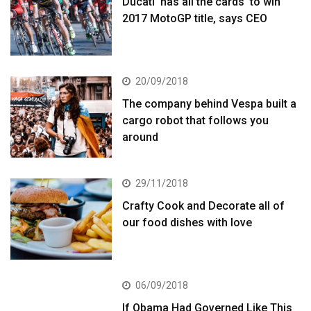
Ducati ‘has all the cards’ to win
2017 MotoGP title, says CEO
20/09/2018
The company behind Vespa built a
cargo robot that follows you
around
29/11/2018
Crafty Cook and Decorate all of
our food dishes with love
06/09/2018
If Obama Had Governed Like This