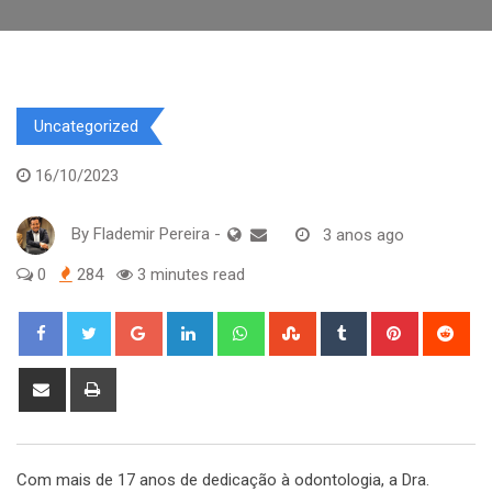
Uncategorized
16/10/2023
By
Flademir Pereira
-
3 anos ago
0
284
3 minutes read
Google+
LinkedIn
Whatsapp
StumbleUpon
Tumblr
Pinterest
Red
Share
Print
via
Email
Com mais de 17 anos de dedicação à odontologia, a Dra.