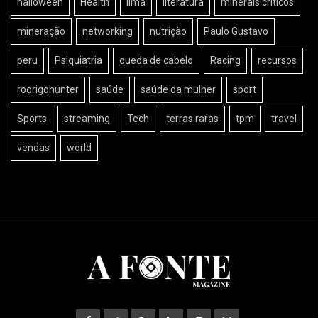
halloween
Health
lima
literatura
minerais críticos
mineração
networking
nutrição
Paulo Gustavo
peru
Psiquiatria
queda de cabelo
Racing
recursos
rodrigohunter
saúde
saúde da mulher
sport
Sports
streaming
Tech
terras raras
tpm
travel
vendas
world