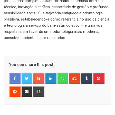
profissional completa e transformadora: combina domínio
técnico, inovação científica, capacidade de gestão e profunda
sensibilidade social. Sua trajetória enriquece a odontologia
brasileira, estabelecendo-a como referência no uso da ciência
e tecnologia a serviço do bem-estar coletivo — e uma voz
respeitada em favor de uma odontologia mais moderna,
acessível e orientada por resultados.
You can share this post!
Google+
LinkedIn
Whatsapp
StumbleUpon
Tumblr
Pinter
Reddit
Share
Print
via
Email