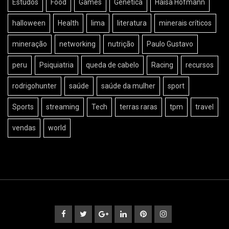
Estudos
Food
Games
Genética
Haisa Hofmann
halloween
Health
lima
literatura
minerais críticos
mineração
networking
nutrição
Paulo Gustavo
peru
Psiquiatria
queda de cabelo
Racing
recursos
rodrigohunter
saúde
saúde da mulher
sport
Sports
streaming
Tech
terras raras
tpm
travel
vendas
world