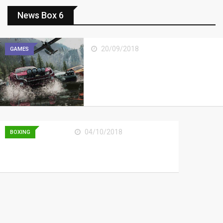
News Box 6
20/09/2018
GAMES
Marvel vs Capcom: Infinite
release date
04/10/2018
BOXING
Red Dead Redemption
Being Modded Into