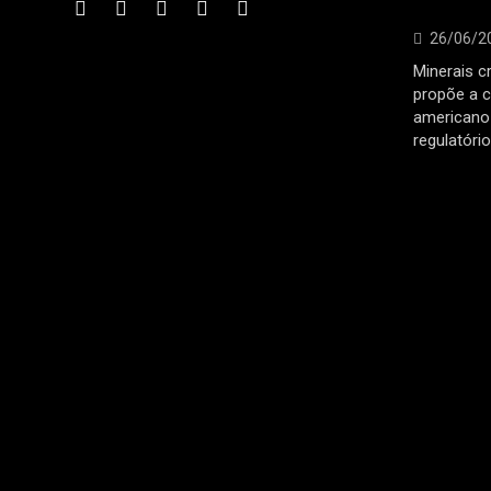
26/06/2
Minerais cr
propõe a c
americano 
regulatóri