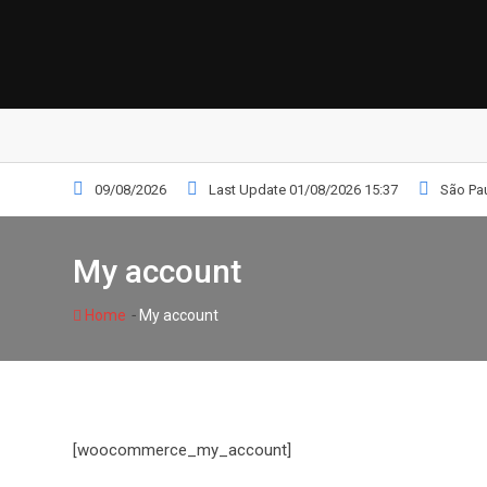
Skip
to
content
09/08/2026
Last Update 01/08/2026 15:37
São Pa
My account
-
Home
My account
[woocommerce_my_account]