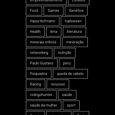
empreendedorismo
Estudos
Food
Games
Genética
Haisa Hofmann
halloween
Health
lima
literatura
minerais críticos
mineração
networking
nutrição
Paulo Gustavo
peru
Psiquiatria
queda de cabelo
Racing
recursos
rodrigohunter
saúde
saúde da mulher
sport