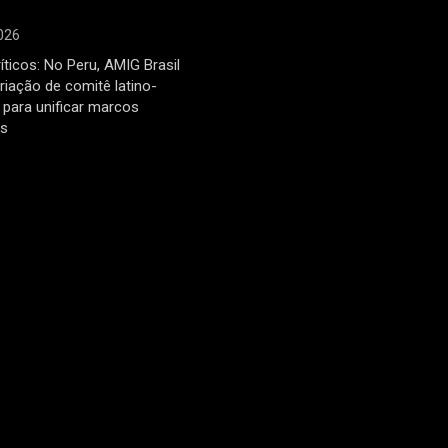
026
íticos: No Peru, AMIG Brasil
riação de comitê latino-
para unificar marcos
os