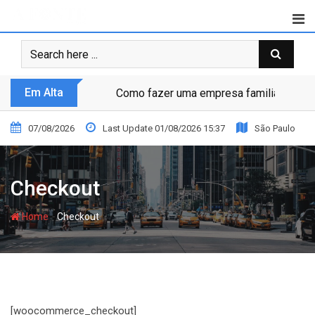
Skip
to
content
Em Alta
Como fazer uma empresa familiar prosp
07/08/2026
Last Update 01/08/2026 15:37
São Paulo
Checkout
-
Home
Checkout
[woocommerce_checkout]