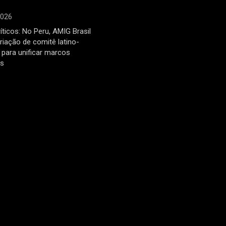
2026
íticos: No Peru, AMIG Brasil
riação de comitê latino-
para unificar marcos
os