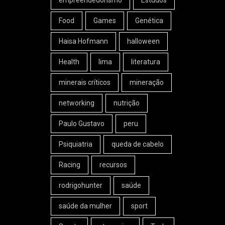
empreendedorismo
Estudos
Food
Games
Genética
Haisa Hofmann
halloween
Health
lima
literatura
minerais críticos
mineração
networking
nutrição
Paulo Gustavo
peru
Psiquiatria
queda de cabelo
Racing
recursos
rodrigohunter
saúde
saúde da mulher
sport