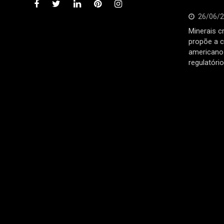
26/06/
Minerais cr
propõe a c
americano 
regulatóri