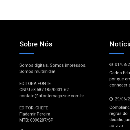
Sobre Nós
Notíci
01/08/
Somos digitais. Somos impressos.
Somos multimídia!
Carlos Edu
por que e
EDITORA FONTE
conhecer 
CNPJ 58.587.185/0001-62
contato@afontemagazine.com.br
29/06/
Compliance
EDITOR-CHEFE
regras do 
Flademir Pereira
desafio ju
MTB: 0096287/SP
ao vivo